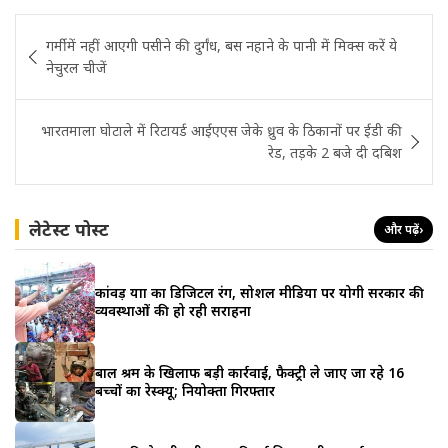
Post
गर्मी में नहीं आएगी पसीने की दुर्गंध, बस नहाने के पानी में मिक्स करें ये
navigation
नेचुरल चीजें
भारतमाला घोटाले में रिटायर्ड आईएएस जेके ध्रुव के ठिकानों पर ईडी की
रेड, तड़के 2 बजे दी दबिश
लेटेस्ट पोस्ट
और पढ़ें
›
कांवड़ यात्रा का डिजिटल रंग, सोशल मीडिया पर योगी सरकार की
व्यवस्थाओं की हो रही सराहना
बाल श्रम के खिलाफ बड़ी कार्रवाई, फैक्ट्री ले जाए जा रहे 16
बच्चों का रेस्क्यू; नियोक्ता गिरफ्तार