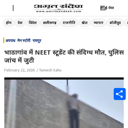
ई-पेपर
Skip
होम
देश
विदेश
छत्तीसगढ़
राजनीति
खेल
व्यापार
बॉलीवुड
to
content
अपराध
मेन स्टोरी
रायपुर
भाठागांव में NEET स्टूडेंट की संदिग्ध मौत, पुलिस
जांच में जुटी
February 22, 2026
Tumesh Sahu
S
h