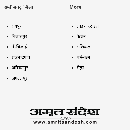
छत्तीसगढ़ जिला
More
रायपुर
लाइफ स्टाइल
बिलासपुर
फैशन
दुर्ग-भिलाई
राशिफल
राजनांदगांव
धर्म-कर्म
अंबिकापुर
सेहत
जगदलपुर