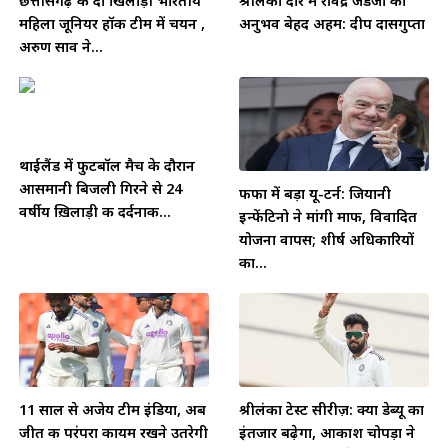
छत्तीसगढ़ की दो खिलाड़ी भारतीय
श्रीलंका दौरे में रविंद्र जडेजा का
महिला जूनियर हॉकी टीम में चयन ,
अनुभव बेहद अहम: दीप दासगुप्ता
अरुण साव ने...
थाईलैंड में फुटबॉल मैच के दौरान
आसमानी बिजली गिरने से 24
फीफा में बड़ा यू-टर्न: जियानी
वर्षीय ख़िलाड़ी की दर्दनाक...
इन्फेंटिनो ने मांगी माफी, विवादित
योजना वापस; शीर्ष अधिकारियों
का...
11 साल से अजेय टीम इंडिया, अब
श्रीलंका टेस्ट सीरीज़: क्या डेब्यू का
जीत की परंपरा कायम रखने उतरेगी
इंतजार बढ़ेगा, आकाश चोपड़ा ने