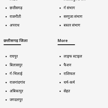
छत्तीसगढ़
दुर्ग संभाग
राजनीती
सरगुजा संभाग
अपराध
बस्तर संभाग
छत्तीसगढ़ जिला
More
रायपुर
लाइफ स्टाइल
बिलासपुर
फैशन
दुर्ग-भिलाई
राशिफल
राजनांदगांव
धर्म-कर्म
अंबिकापुर
सेहत
जगदलपुर