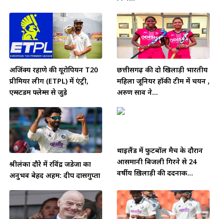
अजिंक्य रहाणे की यूरोपियन T20
छत्तीसगढ़ की दो खिलाड़ी भारतीय
प्रीमियर लीग (ETPL) में एंट्री,
महिला जूनियर हॉकी टीम में चयन ,
एम्स्टर्डम फ्लेम्स से जुड़े
अरुण साव ने...
थाईलैंड में फुटबॉल मैच के दौरान
आसमानी बिजली गिरने से 24
श्रीलंका दौरे में रविंद्र जडेजा का
वर्षीय ख़िलाड़ी की दर्दनाक...
अनुभव बेहद अहम: दीप दासगुप्ता