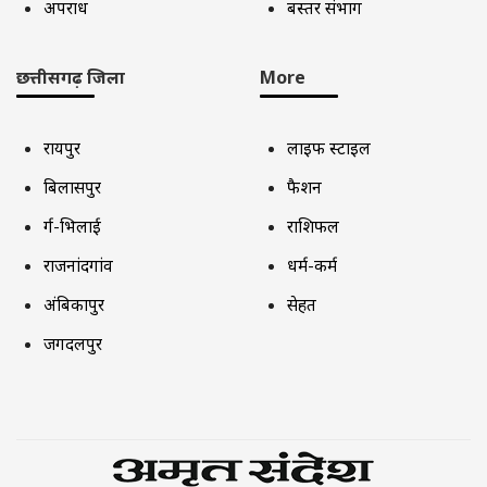
अपराध
बस्तर संभाग
छत्तीसगढ़ जिला
More
रायपुर
लाइफ स्टाइल
बिलासपुर
फैशन
दुर्ग-भिलाई
राशिफल
राजनांदगांव
धर्म-कर्म
अंबिकापुर
सेहत
जगदलपुर