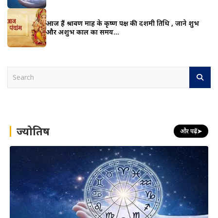
आज हैं श्रावण माह के कृष्ण पक्ष की दशमी तिथि , जाने शुभ
और अशुभ काल का समय…
S
e
a
r
c
h
ज्योतिष
और पढ़ें
➤