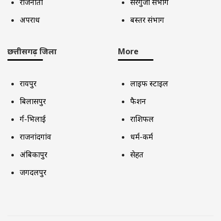
राजनीती
सरगुजा संभाग
अपराध
बस्तर संभाग
छत्तीसगढ़ जिला
More
रायपुर
लाइफ स्टाइल
बिलासपुर
फैशन
दुर्ग-भिलाई
राशिफल
राजनांदगांव
धर्म-कर्म
अंबिकापुर
सेहत
जगदलपुर