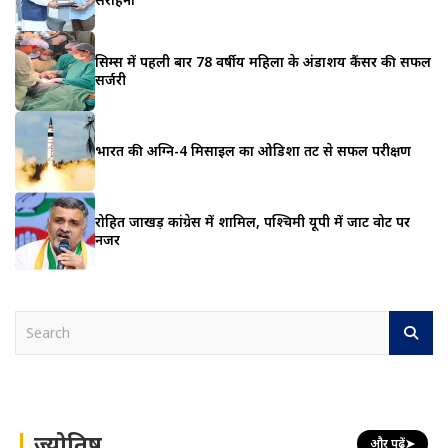
सिम्स में पहली बार 78 वर्षीय महिला के अंडाशय कैंसर की सफल
सर्जरी
भारत की अग्नि-4 मिसाइल का ओडिशा तट से सफल परीक्षण
रोहित जाखड़ कांग्रेस में शामिल, पश्चिमी यूपी में जाट वोट पर
नजर
S
e
a
r
c
h
ज्योतिष
और पढ़ें
➤