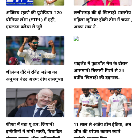
अजिंक्य रहाणे की यूरोपियन T20
छत्तीसगढ़ की दो खिलाड़ी भारतीय
प्रीमियर लीग (ETPL) में एंट्री,
महिला जूनियर हॉकी टीम में चयन ,
एम्स्टर्डम फ्लेम्स से जुड़े
अरुण साव ने...
थाईलैंड में फुटबॉल मैच के दौरान
आसमानी बिजली गिरने से 24
श्रीलंका दौरे में रविंद्र जडेजा का
वर्षीय ख़िलाड़ी की दर्दनाक...
अनुभव बेहद अहम: दीप दासगुप्ता
फीफा में बड़ा यू-टर्न: जियानी
11 साल से अजेय टीम इंडिया, अब
इन्फेंटिनो ने मांगी माफी, विवादित
जीत की परंपरा कायम रखने