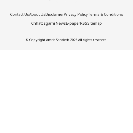
Contact Us
About Us
Disclaimer
Privacy Policy
Terms & Conditions
Chhattisgarhi News
E-paper
RSS
Sitemap
© Copyright Amrit Sandesh 2026 All rights reserved.