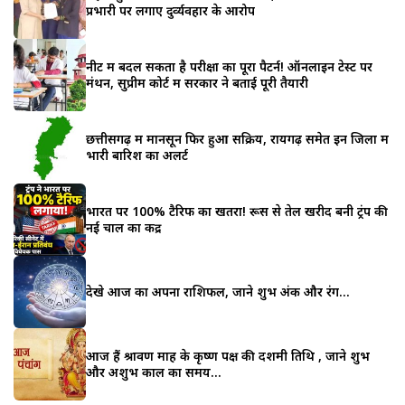
प्रभारी पर लगाए दुर्व्यवहार के आरोप
नीट में बदल सकता है परीक्षा का पूरा पैटर्न! ऑनलाइन टेस्ट पर
मंथन, सुप्रीम कोर्ट में सरकार ने बताई पूरी तैयारी
छत्तीसगढ़ में मानसून फिर हुआ सक्रिय, रायगढ़ समेत इन जिलों में
भारी बारिश का अलर्ट
भारत पर 100% टैरिफ का खतरा! रूस से तेल खरीद बनी ट्रंप की
नई चाल का केंद्र
देखे आज का अपना राशिफल, जाने शुभ अंक और रंग…
आज हैं श्रावण माह के कृष्ण पक्ष की दशमी तिथि , जाने शुभ
और अशुभ काल का समय…