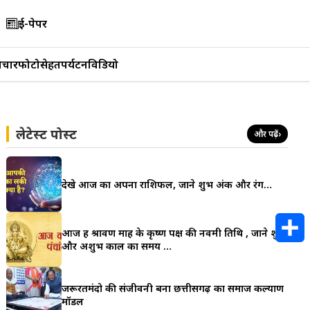
ई-पेपर
िचार
फोटो
सेहत
पर्यटन
विडियो
लेटेस्ट पोस्ट
और पढ़ें
›
देखे आज का अपना राशिफल, जाने शुभ अंक और रंग…
आज हैं श्रावण माह के कृष्ण पक्ष की नवमी तिथि , जाने शुभ
और अशुभ काल का समय …
S
h
जरूरतमंदो की संजीवनी बना छत्तीसगढ़ का समाज कल्याण
मॉडल