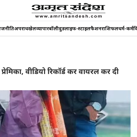
ाजनीति
अपराध
खेल
व्यापार
बॉलीवुड
लाइफ-स्टाइल
फैशन
राशिफल
धर्म-कर्म
व
ी प्रेमिका, वीडियो रिकॉर्ड कर वायरल कर दी