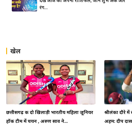
देखे आज का अपना राशिफल, जाने शुभ अंक और
रंग…
खेल
छत्तीसगढ़ की दो खिलाड़ी भारतीय महिला जूनियर
श्रीलंका दौरे म
हॉकी टीम में चयन , अरुण साव ने...
अहम: दीप दासग