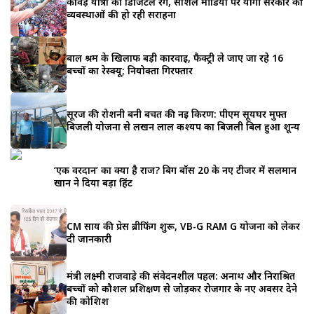
कांवड़ यात्रा का डिजिटल रंग, सोशल मीडिया पर योगी सरकार की
व्यवस्थाओं की हो रही सराहना
बाल श्रम के खिलाफ बड़ी कार्रवाई, फैक्ट्री ले जाए जा रहे 16
बच्चों का रेस्क्यू; नियोक्ता गिरफ्तार
सूरज की रोशनी बनी बचत की नई किरण: पीएम सूर्यघर मुफ्त
बिजली योजना से लखन लाल कश्यप का बिजली बिल हुआ शून्य
‘एक वरदान’ का क्या है राज? बिग बॉस 20 के नए टीजर में सलमान
खान ने दिया बड़ा हिंट
CM साय की प्रेस ब्रीफिंग शुरू, VB-G RAM G योजना को लेकर
दी जानकारी
मंत्री लक्ष्मी राजवाड़े की संवेदनशील पहल: अनाथ और निराश्रित
बच्चों को कौशल प्रशिक्षण से जोड़कर रोजगार के नए अवसर देने
की कोशिश