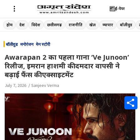
ई-पेपर
Skip
होम
देश
विदेश
छत्तीसगढ़
राजनीति
खेल
व्यापार
बॉलीवुड
to
content
बॉलीवुड
मनोरंजन
मेन स्टोरी
Awarapan 2 का पहला गाना ‘Ve Junoon’
रिलीज, इमरान हाशमी की दमदार वापसी ने
बढ़ाई फैंस की एक्साइटमेंट
July 7, 2026
Sanjeev Verma
S
h