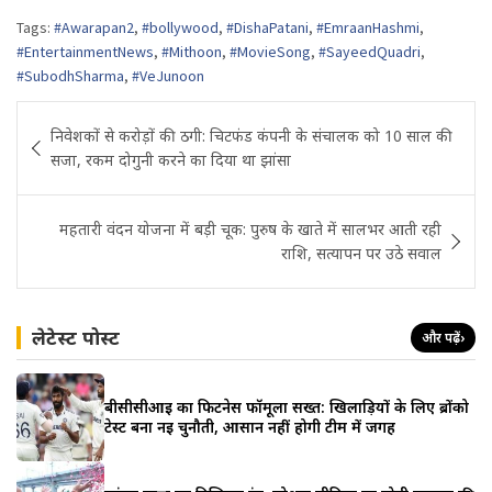
Tags:
#Awarapan2
,
#bollywood
,
#DishaPatani
,
#EmraanHashmi
,
#EntertainmentNews
,
#Mithoon
,
#MovieSong
,
#SayeedQuadri
,
#SubodhSharma
,
#VeJunoon
Post
निवेशकों से करोड़ों की ठगी: चिटफंड कंपनी के संचालक को 10 साल की
navigation
सजा, रकम दोगुनी करने का दिया था झांसा
महतारी वंदन योजना में बड़ी चूक: पुरुष के खाते में सालभर आती रही
राशि, सत्यापन पर उठे सवाल
लेटेस्ट पोस्ट
और पढ़ें
›
बीसीसीआई का फिटनेस फॉर्मूला सख्त: खिलाड़ियों के लिए ब्रोंको
टेस्ट बना नई चुनौती, आसान नहीं होगी टीम में जगह