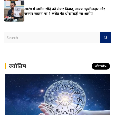
आरंग में जमीन सौदे को लेकर विवाद, नायब तहसीलदार और
जनपद सदस्य पर 1 करोड़ की धोखाधड़ी का आरोप
S
e
a
r
c
h
ज्योतिष
और पढ़ें
➤