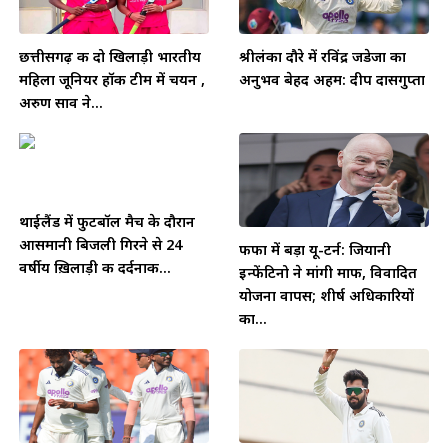
छत्तीसगढ़ की दो खिलाड़ी भारतीय
श्रीलंका दौरे में रविंद्र जडेजा का
महिला जूनियर हॉकी टीम में चयन ,
अनुभव बेहद अहम: दीप दासगुप्ता
अरुण साव ने...
थाईलैंड में फुटबॉल मैच के दौरान
आसमानी बिजली गिरने से 24
फीफा में बड़ा यू-टर्न: जियानी
वर्षीय ख़िलाड़ी की दर्दनाक...
इन्फेंटिनो ने मांगी माफी, विवादित
योजना वापस; शीर्ष अधिकारियों
का...