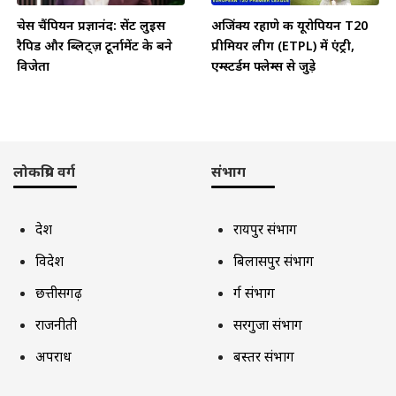
चेस चैंपियन प्रज्ञानंद: सेंट लुइस
अजिंक्य रहाणे की यूरोपियन T20
रैपिड और ब्लिट्ज़ टूर्नामेंट के बने
प्रीमियर लीग (ETPL) में एंट्री,
विजेता
एम्स्टर्डम फ्लेम्स से जुड़े
लोकप्रिय वर्ग
संभाग
देश
रायपुर संभाग
विदेश
बिलासपुर संभाग
छत्तीसगढ़
दुर्ग संभाग
राजनीती
सरगुजा संभाग
अपराध
बस्तर संभाग