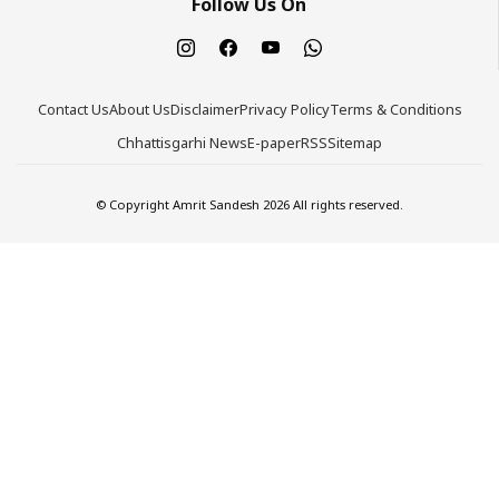
Follow Us On
Contact Us
About Us
Disclaimer
Privacy Policy
Terms & Conditions
Chhattisgarhi News
E-paper
RSS
Sitemap
© Copyright Amrit Sandesh 2026 All rights reserved.