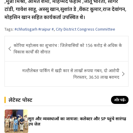
,मुन्ना मिश्रा, अमित शर्मा, मोहम्मद फहीम ,जीतू भारती, सागर
टांडी, गावेश साहू, अस्सु खान,सुशांत डे ,वेंकट कुमार,राज देवांगन,
मोहसिन खान सहित कार्यकर्ता उपस्थित थे।
Tags:
#chhatisgarh #raipur #
,
City District Congress Committee
Post
कोरिया महोत्सव का शुभारंभ : जिलेवासियों को 156 करोड़ से अधिक के
navigation
विकास कार्यों की सौगात
मल्टीलेबल पार्किंग में खड़ी कार से लाखों रूपया गबन, दो आरोपी
गिरफ्तार, 36.50 लाख बरामद
लेटेस्ट पोस्ट
और पढ़ें
›
सुरक्षा और व्यवस्थाओं का जायजा: कलेक्टर और SP पहुंचे सारंगढ़
उप जेल