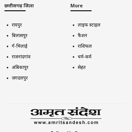
छत्तीसगढ़ जिला
More
रायपुर
लाइफ स्टाइल
बिलासपुर
फैशन
दुर्ग-भिलाई
राशिफल
राजनांदगांव
धर्म-कर्म
अंबिकापुर
सेहत
जगदलपुर