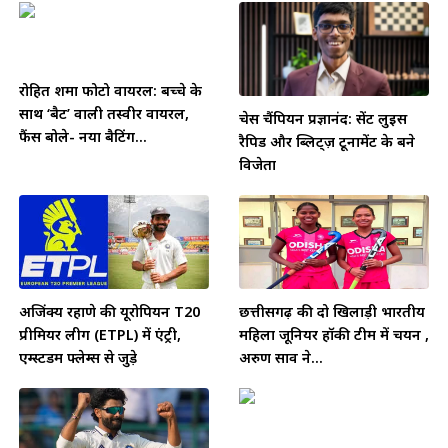
रोहित शर्मा फोटो वायरल: बच्चे के
साथ ‘बैट’ वाली तस्वीर वायरल,
चेस चैंपियन प्रज्ञानंद: सेंट लुइस
फैंस बोले- नया बैटिंग...
रैपिड और ब्लिट्ज़ टूर्नामेंट के बने
विजेता
अजिंक्य रहाणे की यूरोपियन T20
छत्तीसगढ़ की दो खिलाड़ी भारतीय
प्रीमियर लीग (ETPL) में एंट्री,
महिला जूनियर हॉकी टीम में चयन ,
एम्स्टर्डम फ्लेम्स से जुड़े
अरुण साव ने...