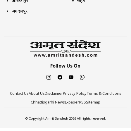
अंबिकापुर
सेहत
जगदलपुर
Follow Us On
Contact Us
About Us
Disclaimer
Privacy Policy
Terms & Conditions
Chhattisgarhi News
E-paper
RSS
Sitemap
© Copyright Amrit Sandesh 2026 All rights reserved.