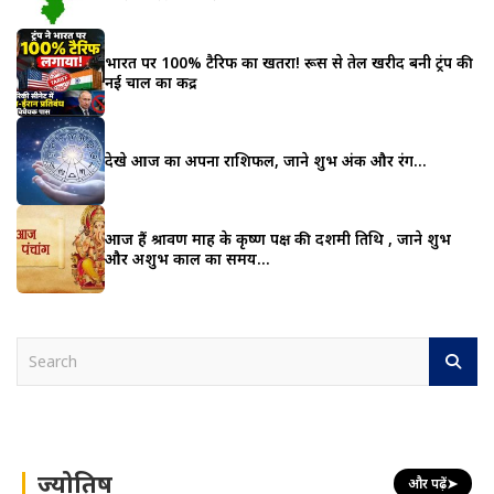
भारत पर 100% टैरिफ का खतरा! रूस से तेल खरीद बनी ट्रंप की
नई चाल का केंद्र
देखे आज का अपना राशिफल, जाने शुभ अंक और रंग…
आज हैं श्रावण माह के कृष्ण पक्ष की दशमी तिथि , जाने शुभ
और अशुभ काल का समय…
S
e
a
r
c
h
ज्योतिष
और पढ़ें
➤