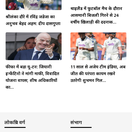
थाईलैंड में फुटबॉल मैच के दौरान
आसमानी बिजली गिरने से 24
श्रीलंका दौरे में रविंद्र जडेजा का
वर्षीय ख़िलाड़ी की दर्दनाक...
अनुभव बेहद अहम: दीप दासगुप्ता
फीफा में बड़ा यू-टर्न: जियानी
11 साल से अजेय टीम इंडिया, अब
इन्फेंटिनो ने मांगी माफी, विवादित
जीत की परंपरा कायम रखने
योजना वापस; शीर्ष अधिकारियों
उतरेगी शुभमन गिल...
का...
लोकप्रिय वर्ग
संभाग