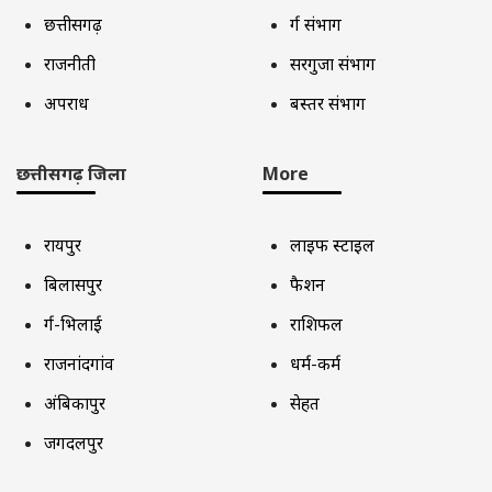
छत्तीसगढ़
दुर्ग संभाग
राजनीती
सरगुजा संभाग
अपराध
बस्तर संभाग
छत्तीसगढ़ जिला
More
रायपुर
लाइफ स्टाइल
बिलासपुर
फैशन
दुर्ग-भिलाई
राशिफल
राजनांदगांव
धर्म-कर्म
अंबिकापुर
सेहत
जगदलपुर