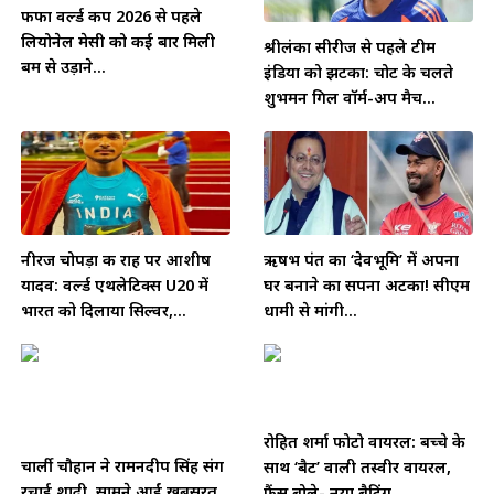
फीफा वर्ल्ड कप 2026 से पहले
लियोनेल मेसी को कई बार मिली
श्रीलंका सीरीज से पहले टीम
बम से उड़ाने...
इंडिया को झटका: चोट के चलते
शुभमन गिल वॉर्म-अप मैच...
नीरज चोपड़ा की राह पर आशीष
ऋषभ पंत का ‘देवभूमि’ में अपना
यादव: वर्ल्ड एथलेटिक्स U20 में
घर बनाने का सपना अटका! सीएम
भारत को दिलाया सिल्वर,...
धामी से मांगी...
रोहित शर्मा फोटो वायरल: बच्चे के
चार्ली चौहान ने रामनदीप सिंह संग
साथ ‘बैट’ वाली तस्वीर वायरल,
रचाई शादी, सामने आईं खूबसूरत
फैंस बोले- नया बैटिंग...