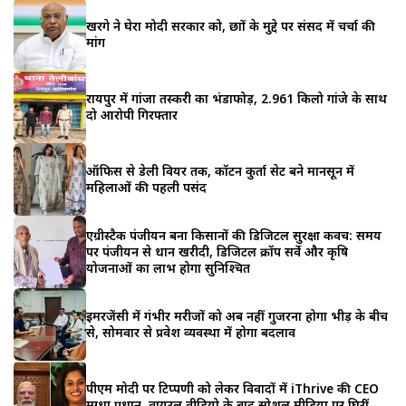
खरगे ने घेरा मोदी सरकार को, छात्रों के मुद्दे पर संसद में चर्चा की
मांग
रायपुर में गांजा तस्करी का भंडाफोड़, 2.961 किलो गांजे के साथ
दो आरोपी गिरफ्तार
ऑफिस से डेली वियर तक, कॉटन कुर्ता सेट बने मानसून में
महिलाओं की पहली पसंद
एग्रीस्टैक पंजीयन बना किसानों की डिजिटल सुरक्षा कवच: समय
पर पंजीयन से धान खरीदी, डिजिटल क्रॉप सर्वे और कृषि
योजनाओं का लाभ होगा सुनिश्चित
इमरजेंसी में गंभीर मरीजों को अब नहीं गुजरना होगा भीड़ के बीच
से, सोमवार से प्रवेश व्यवस्था में होगा बदलाव
पीएम मोदी पर टिप्पणी को लेकर विवादों में iThrive की CEO
मुग्धा प्रधान, वायरल वीडियो के बाद सोशल मीडिया पर घिरीं