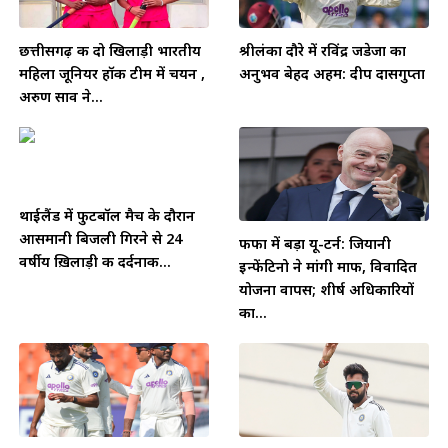
छत्तीसगढ़ की दो खिलाड़ी भारतीय
श्रीलंका दौरे में रविंद्र जडेजा का
महिला जूनियर हॉकी टीम में चयन ,
अनुभव बेहद अहम: दीप दासगुप्ता
अरुण साव ने...
थाईलैंड में फुटबॉल मैच के दौरान
आसमानी बिजली गिरने से 24
फीफा में बड़ा यू-टर्न: जियानी
वर्षीय ख़िलाड़ी की दर्दनाक...
इन्फेंटिनो ने मांगी माफी, विवादित
योजना वापस; शीर्ष अधिकारियों
का...