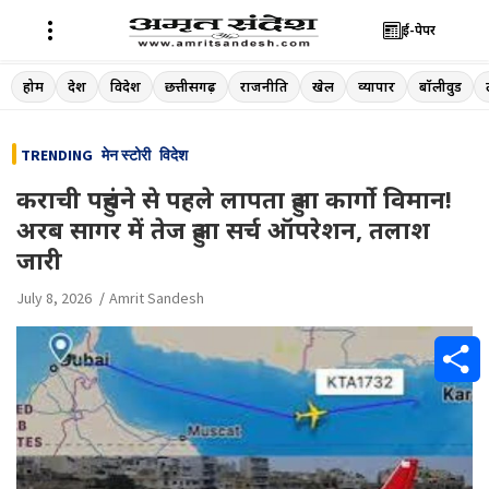
ई-पेपर
Skip
होम
देश
विदेश
छत्तीसगढ़
राजनीति
खेल
व्यापार
बॉलीवुड
to
content
TRENDING
मेन स्टोरी
विदेश
कराची पहुंचने से पहले लापता हुआ कार्गो विमान!
अरब सागर में तेज हुआ सर्च ऑपरेशन, तलाश
जारी
July 8, 2026
Amrit Sandesh
S
h