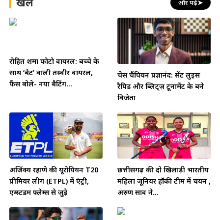
खेल
और पढ़ें
➤
रोहित शर्मा फोटो वायरल: बच्चे के
साथ ‘बैट’ वाली तस्वीर वायरल,
चेस चैंपियन प्रज्ञानंद: सेंट लुइस
फैंस बोले- नया बैटिंग...
रैपिड और ब्लिट्ज़ टूर्नामेंट के बने
विजेता
अजिंक्य रहाणे की यूरोपियन T20
छत्तीसगढ़ की दो खिलाड़ी भारतीय
प्रीमियर लीग (ETPL) में एंट्री,
महिला जूनियर हॉकी टीम में चयन ,
एम्स्टर्डम फ्लेम्स से जुड़े
अरुण साव ने...