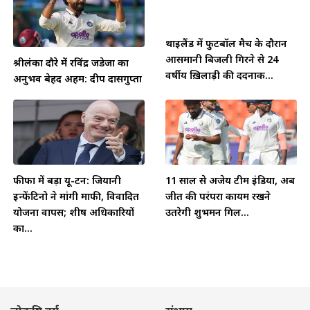
थाईलैंड में फुटबॉल मैच के दौरान
आसमानी बिजली गिरने से 24
श्रीलंका दौरे में रविंद्र जडेजा का
वर्षीय ख़िलाड़ी की दर्दनाक...
अनुभव बेहद अहम: दीप दासगुप्ता
फीफा में बड़ा यू-टर्न: जियानी
11 साल से अजेय टीम इंडिया, अब
इन्फेंटिनो ने मांगी माफी, विवादित
जीत की परंपरा कायम रखने
योजना वापस; शीर्ष अधिकारियों
उतरेगी शुभमन गिल...
का...