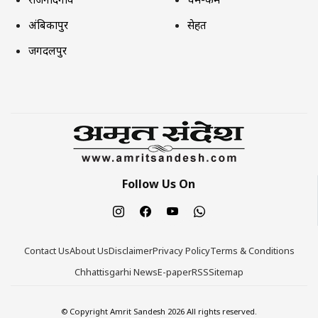
अंबिकापुर
सेहत
जगदलपुर
Follow Us On
Contact Us
About Us
Disclaimer
Privacy Policy
Terms & Conditions
Chhattisgarhi News
E-paper
RSS
Sitemap
© Copyright Amrit Sandesh 2026 All rights reserved.