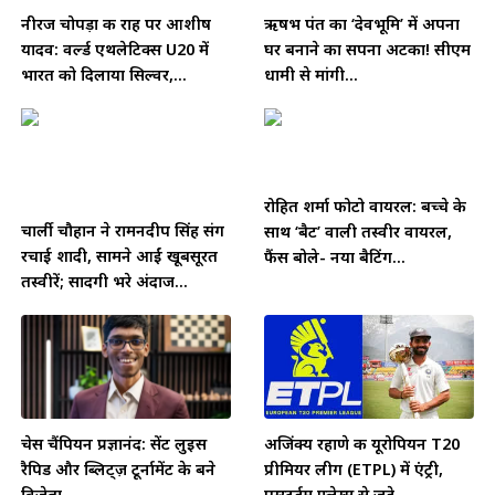
नीरज चोपड़ा की राह पर आशीष
ऋषभ पंत का ‘देवभूमि’ में अपना
यादव: वर्ल्ड एथलेटिक्स U20 में
घर बनाने का सपना अटका! सीएम
भारत को दिलाया सिल्वर,...
धामी से मांगी...
रोहित शर्मा फोटो वायरल: बच्चे के
चार्ली चौहान ने रामनदीप सिंह संग
साथ ‘बैट’ वाली तस्वीर वायरल,
रचाई शादी, सामने आईं खूबसूरत
फैंस बोले- नया बैटिंग...
तस्वीरें; सादगी भरे अंदाज...
चेस चैंपियन प्रज्ञानंद: सेंट लुइस
अजिंक्य रहाणे की यूरोपियन T20
रैपिड और ब्लिट्ज़ टूर्नामेंट के बने
प्रीमियर लीग (ETPL) में एंट्री,
विजेता
एम्स्टर्डम फ्लेम्स से जुड़े