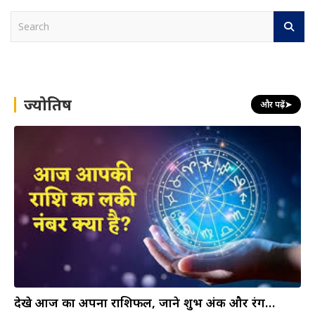
S
e
a
r
c
h
ज्योतिष
और पढ़ें
➤
देखे आज का अपना राशिफल, जाने शुभ अंक और रंग…