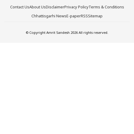
Contact Us
About Us
Disclaimer
Privacy Policy
Terms & Conditions
Chhattisgarhi News
E-paper
RSS
Sitemap
© Copyright Amrit Sandesh 2026 All rights reserved.