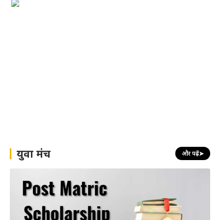
युवा मंच
और पढ़ें
➤