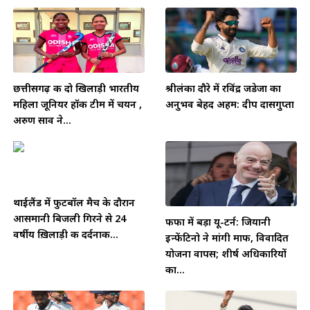
छत्तीसगढ़ की दो खिलाड़ी भारतीय
श्रीलंका दौरे में रविंद्र जडेजा का
महिला जूनियर हॉकी टीम में चयन ,
अनुभव बेहद अहम: दीप दासगुप्ता
अरुण साव ने...
थाईलैंड में फुटबॉल मैच के दौरान
आसमानी बिजली गिरने से 24
फीफा में बड़ा यू-टर्न: जियानी
वर्षीय ख़िलाड़ी की दर्दनाक...
इन्फेंटिनो ने मांगी माफी, विवादित
योजना वापस; शीर्ष अधिकारियों
का...