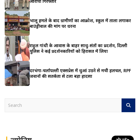
आरोपी गिरफ्तार
भालू हमले के बाद ग्रामीणों का आक्रोश, स्कूल में ताला लगाकर
बाउंड्रीवाल की मांग पर धरना
राहुल गांधी के आवास के बाहर साधु-संतों का प्रदर्शन, दिल्ली
पुलिस ने कई प्रदर्शनकारियों को हिरासत में लिया
दरभंगा-चर्लापल्ली एक्सप्रेस में धुआं उठने से मची हलचल, RPF
जवानों की सतर्कता से टला बड़ा हादसा
S
e
a
r
c
h
ज्योतिष
और पढ़ें
➤