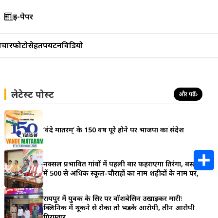
ई-पेपर
िचार
फोटो
सेहत
पर्यटन
विडियो
लेटेस्ट पोस्ट
और पढ़ें
›
‘वंदे मातरम्’ के 150 वर्ष पूरे होने पर भाजपा का संदेश
नक्सल प्रभावित गांवों में पहली बार फहराएगा तिरंगा, बस्तर
में 500 से अधिक स्कूल-चौराहों का नाम शहीदों के नाम पर,
S
रायपुर में युवक के सिर पर वॉशबेसिन उखाड़कर मारीः
h
क्लिनिक में थूकने से रोका तो भड़के आरोपी, तीन आरोपी
गिरफ्तार