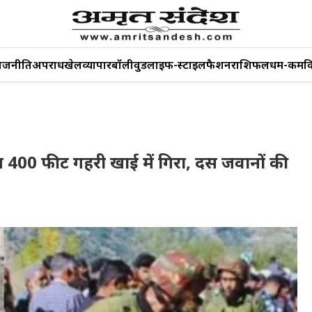
ाजनीति
अपराध
खेल
व्यापार
बॉलीवुड
लाइफ-स्टाइल
फैशन
राशिफल
धर्म-कर्म
व
हन 400 फीट गहरी खाई में गिरा, दस जवानों की