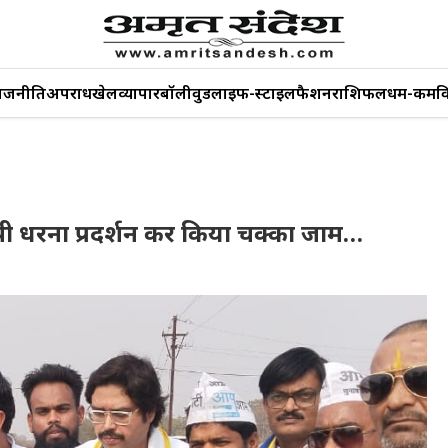
ाजनीति
अपराध
खेल
व्यापार
बॉलीवुड
लाइफ-स्टाइल
फैशन
राशिफल
धर्म-कर्म
व
यापी धरना प्रदर्शन कर किया चक्का जाम…