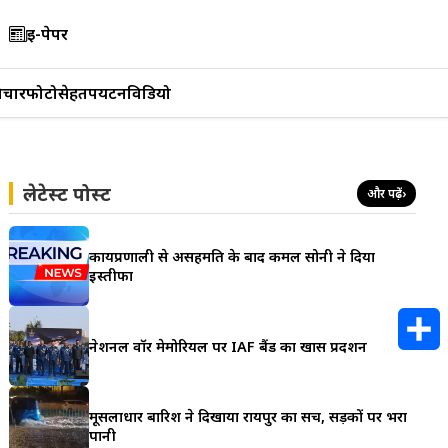
ई-पेपर
िचार
फोटो
सेहत
पर्यटन
विडियो
लेटेस्ट पोस्ट
और पढ़ें
›
कार्यप्रणाली से असहमति के बाद कमल सोनी ने दिया
इस्तीफा
नेशनल वॉर मेमोरियल पर IAF बैंड का खास प्रदर्शन
S
h
मूसलाधार बारिश ने दिखाया रायपुर का सच, सड़कों पर भरा
पानी