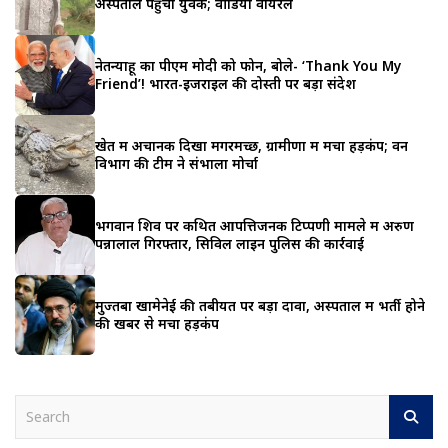
अस्पताल पहुंचा युवक; वीडियो वायरल
नेतन्याहू का पीएम मोदी को फोन, बोले- ‘Thank You My
Friend’! भारत-इजराइल की दोस्ती पर बड़ा संदेश
खेत में अचानक दिखा मगरमच्छ, ग्रामीणों में मचा हड़कंप; वन
विभाग की टीम ने संभाला मोर्चा
भगवान शिव पर कथित आपत्तिजनक टिप्पणी मामले में अरुण
पन्नालाल गिरफ्तार, सिविल लाइन पुलिस की कार्रवाई
मुज्तबा खामेनेई की तबीयत पर बड़ा दावा, अस्पताल में भर्ती होने
की खबर से मचा हड़कंप
S
e