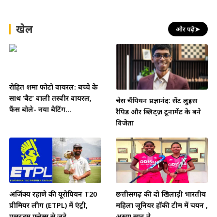
खेल
और पढ़ें
➤
रोहित शर्मा फोटो वायरल: बच्चे के
साथ ‘बैट’ वाली तस्वीर वायरल,
चेस चैंपियन प्रज्ञानंद: सेंट लुइस
फैंस बोले- नया बैटिंग...
रैपिड और ब्लिट्ज़ टूर्नामेंट के बने
विजेता
अजिंक्य रहाणे की यूरोपियन T20
छत्तीसगढ़ की दो खिलाड़ी भारतीय
प्रीमियर लीग (ETPL) में एंट्री,
महिला जूनियर हॉकी टीम में चयन ,
एम्स्टर्डम फ्लेम्स से जुड़े
अरुण साव ने...