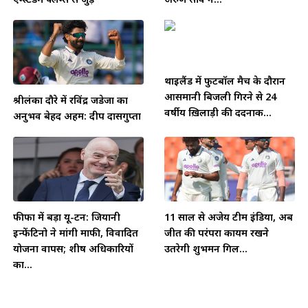
थाईलैंड में फुटबॉल मैच के दौरान
आसमानी बिजली गिरने से 24
श्रीलंका दौरे में रविंद्र जडेजा का
वर्षीय ख़िलाड़ी की दर्दनाक...
अनुभव बेहद अहम: दीप दासगुप्ता
फीफा में बड़ा यू-टर्न: जियानी
11 साल से अजेय टीम इंडिया, अब
इन्फेंटिनो ने मांगी माफी, विवादित
जीत की परंपरा कायम रखने
योजना वापस; शीर्ष अधिकारियों
उतरेगी शुभमन गिल...
का...