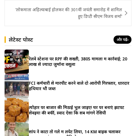
’लोकमाता अहिल्याबाई होलकर की 301वीं जयंती समारोह में शामिल
हुए डिप्टी सीएम विजय शर्मा’
लेटेस्ट पोस्ट
और पढ़ें
›
रेलवे स्टेशनों पर RPF की सख्ती, 3805 मामलों में कार्रवाई; 20
लाख से ज्यादा जुर्माना वसूला
FCI कर्मचारी से मारपीट करने वाले दो आरोपी गिरफ्तार, धारदार
हथियार भी जब्त
त्योहार पर बाजार की मिठाई भूल जाइए! घर पर बनाएं झटपट
सेवइयों की बर्फी, स्वाद ऐसा कि सब मांगेंगे रेसिपी
सांप ने काटा तो गले में लपेट लिया, 14 KM बाइक चलाकर