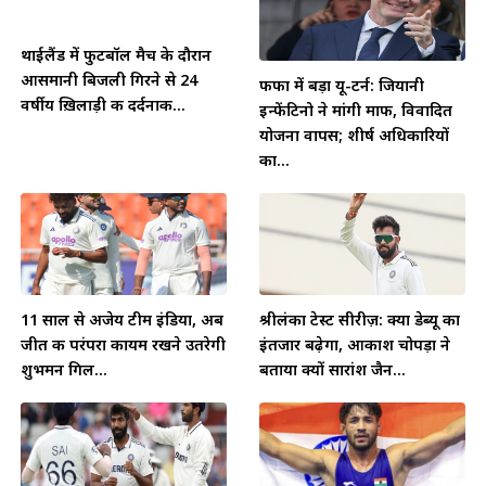
थाईलैंड में फुटबॉल मैच के दौरान
आसमानी बिजली गिरने से 24
फीफा में बड़ा यू-टर्न: जियानी
वर्षीय ख़िलाड़ी की दर्दनाक...
इन्फेंटिनो ने मांगी माफी, विवादित
योजना वापस; शीर्ष अधिकारियों
का...
11 साल से अजेय टीम इंडिया, अब
श्रीलंका टेस्ट सीरीज़: क्या डेब्यू का
जीत की परंपरा कायम रखने उतरेगी
इंतजार बढ़ेगा, आकाश चोपड़ा ने
शुभमन गिल...
बताया क्यों सारांश जैन...