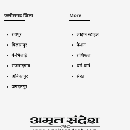
छत्तीसगढ़ जिला
More
रायपुर
लाइफ स्टाइल
बिलासपुर
फैशन
दुर्ग-भिलाई
राशिफल
राजनांदगांव
धर्म-कर्म
अंबिकापुर
सेहत
जगदलपुर