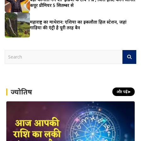
कपूर प्रीमियर 5 सितम्बर से
महाराष्ट्र का माथेरान: एशिया का इकलौता हिल स्टेशन, जहां
गाड़ियों की एंट्री है पूरी तरह बैन
S
e
a
r
c
h
ज्योतिष
और पढ़ें
➤