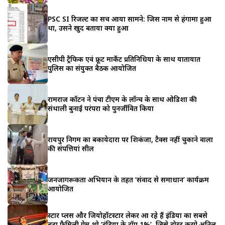
PSC SI रिजल्ट का सच आया सामने: जिस नाम से हंगामा हुआ
था, उसने खुद बताया क्या हुआ
एसीपी ट्रैफिक एवं फ्रूट मार्केट प्रतिनिधियों के साथ यातायात
पुलिस का संयुक्त बैठक आयोजित
रामराज कॉटन ने पंचा टीएम के लॉन्च के साथ ओडिशा की
संथाली बुनाई परंपरा को पुनर्जीवित किया
रायपुर निगम का बकायेदारों पर शिकंजा, टैक्स नहीं चुकाने वालों
की संपत्तियां सील
जनजागरूकता अभियान के तहत ‘संवाद से समाधान’ कार्यक्रम
आयोजित
स्टार प्लस और जियोहॉटस्टार लेकर आ रहे हैं इंडिया का सबसे
बड़ा फैमिली गेम शो ‘इंडिया के टॉप 1%’, जिसे होस्ट करेंगे अनिल