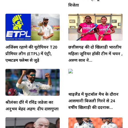
विजेता
अजिंक्य रहाणे की यूरोपियन T20
छत्तीसगढ़ की दो खिलाड़ी भारतीय
प्रीमियर लीग (ETPL) में एंट्री,
महिला जूनियर हॉकी टीम में चयन ,
एम्स्टर्डम फ्लेम्स से जुड़े
अरुण साव ने...
थाईलैंड में फुटबॉल मैच के दौरान
आसमानी बिजली गिरने से 24
श्रीलंका दौरे में रविंद्र जडेजा का
वर्षीय ख़िलाड़ी की दर्दनाक...
अनुभव बेहद अहम: दीप दासगुप्ता