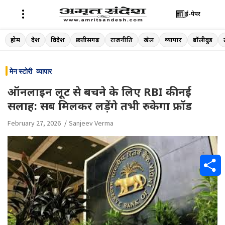
ई-पेपर
Skip
होम
देश
विदेश
छत्तीसगढ़
राजनीति
खेल
व्यापार
बॉलीवुड
to
content
मेन स्टोरी
व्यापार
ऑनलाइन लूट से बचने के लिए RBI की नई
सलाह: सब मिलकर लड़ेंगे तभी रुकेगा फ्रॉड
February 27, 2026
Sanjeev Verma
S
h