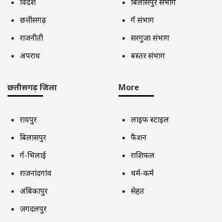
विदेश
बिलासपुर संभाग
छत्तीसगढ़
दुर्ग संभाग
राजनीती
सरगुजा संभाग
अपराध
बस्तर संभाग
छत्तीसगढ़ जिला
More
रायपुर
लाइफ स्टाइल
बिलासपुर
फैशन
दुर्ग-भिलाई
राशिफल
राजनांदगांव
धर्म-कर्म
अंबिकापुर
सेहत
जगदलपुर