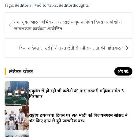
Tags:
#editorial
,
#editortalks
,
#editorthoughts
Post
नशा मुक्त भारत अभियान: अंतरराष्ट्रीय धूम्रपान निषेध दिवस पर बोखी में
navigation
जागरूकता कार्यक्रम आयोजित
’किसान देवलाल उसेंडी ने उन्नत खेती से रची सफलता की नई इबारत’
लेटेस्ट पोस्ट
और पढ़ें
›
एंबुलेंस से हो रही थी करोड़ो की ड्रग्स तस्करी महिला समेत 3
गिरफ्तार
राष्ट्रीय हथकरघा दिवस पर PM मोदी को विजयनगरम सांसद ने
भेंट किए हाथ से बुने पारंपरिक वस्त्र