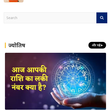
S
e
a
r
c
h
ज्योतिष
और पढ़ें
➤