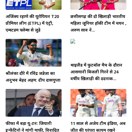
अजिंक्य रहाणे की यूरोपियन T20
छत्तीसगढ़ की दो खिलाड़ी भारतीय
प्रीमियर लीग (ETPL) में एंट्री,
महिला जूनियर हॉकी टीम में चयन ,
एम्स्टर्डम फ्लेम्स से जुड़े
अरुण साव ने...
थाईलैंड में फुटबॉल मैच के दौरान
आसमानी बिजली गिरने से 24
श्रीलंका दौरे में रविंद्र जडेजा का
वर्षीय ख़िलाड़ी की दर्दनाक...
अनुभव बेहद अहम: दीप दासगुप्ता
फीफा में बड़ा यू-टर्न: जियानी
11 साल से अजेय टीम इंडिया, अब
इन्फेंटिनो ने मांगी माफी, विवादित
जीत की परंपरा कायम रखने