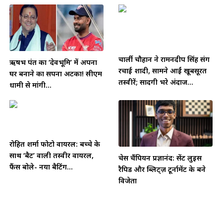
चार्ली चौहान ने रामनदीप सिंह संग
ऋषभ पंत का ‘देवभूमि’ में अपना
रचाई शादी, सामने आईं खूबसूरत
घर बनाने का सपना अटका! सीएम
तस्वीरें; सादगी भरे अंदाज...
धामी से मांगी...
रोहित शर्मा फोटो वायरल: बच्चे के
साथ ‘बैट’ वाली तस्वीर वायरल,
चेस चैंपियन प्रज्ञानंद: सेंट लुइस
फैंस बोले- नया बैटिंग...
रैपिड और ब्लिट्ज़ टूर्नामेंट के बने
विजेता