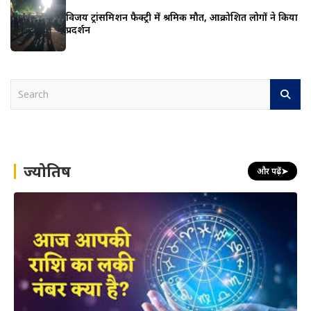
विजय ट्रांसमिशन फैक्ट्री में श्रमिक मौत, आक्रोशित लोगों ने किया
प्रदर्शन
S
e
a
r
c
h
ज्योतिष
और पढ़ें
➤