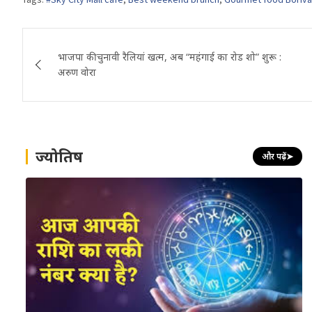
Post
भाजपा की चुनावी रैलियां खत्म, अब “महंगाई का रोड शो” शुरू :
navigation
अरुण वोरा
ज्योतिष
और पढ़ें
➤