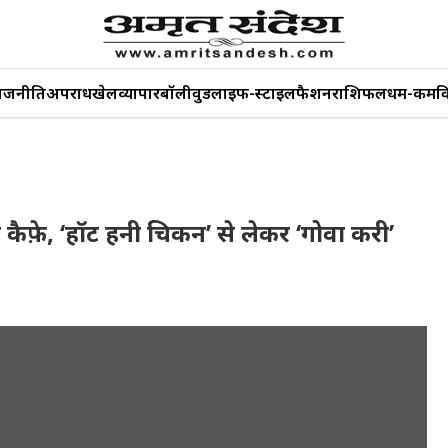
ाजनीति
अपराध
खेल
व्यापार
बॉलीवुड
लाइफ-स्टाइल
फैशन
राशिफल
धर्म-कर्म
व
 कैफ़े, ‘हॉट हनी चिकन’ से लेकर ‘गोवा करी’