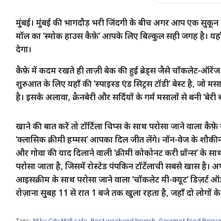
मुंबई। मुंबई की भागदौड़ भरी जिंदगी के बीच अगर आप एक सुकून भरे 
मॉल का ‘स्मोक हाउस कैफ़े’ आपके लिए बिल्कुल सही जगह है। य
देगा।
कैफ़े में कदम रखते ही ताज़ी बेक की हुई ब्रेड्स जैसे चॉकलेट-ऑर
शुरुआत के लिए यहाँ की ‘स्पाइस्ड एंड सिट्रस टॉडी’ बेस्ट है, जो 
है। इसके अलावा, क्रैनबेरी और सर्दियों के गर्म मसालों से बनी ‘बेरी
खाने की बात करें तो टॉर्टिला चिप्स के साथ परोसा जाने वाला कैफ़
‘क्लासिक क्रीमी हम्मस’ आपका दिल जीत लेंगे। नॉन-वेज के शौकीनों 
और गोवा की याद दिलाने वाली ‘क्रीमी कोकोनट करी प्रॉन्स’ के साथ
परोसा जाता है, जिसमें रोस्टेड पंपकिन टॉर्टेलाची सबसे खास है
आइसक्रीम के साथ परोसा जाने वाला ‘चॉकलेट मी-क्यूट’ डिज़र्ट ऑर्ड
रोज़ाना सुबह 11 से रात 1 बजे तक खुला रहता है, जहाँ दो लोगों
Tags:
#Sky City Mall cafe
,
Best weekend brunch
,
Gourmet food Borival