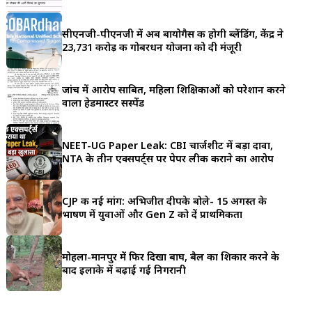
a
सीएनजी-पीएनजी में अब बायोगैस की होगी ब्लेंडिंग, केंद्र ने
r
23,731 करोड़ की गोबरधन योजना को दी मंजूरी
e
जांच में आरोप साबित, महिला शिक्षिकाओं को परेशान करने
वाला हेडमास्टर सस्पेंड
NEET-UG Paper Leak: CBI चार्जशीट में बड़ा दावा,
NTA के तीन एक्सपर्ट्स पर पेपर लीक कराने का आरोप
CJP की नई मांग: अभिजीत दीपके बोले- 15 अगस्त के
भाषण में युवाओं और Gen Z को दें प्राथमिकता
मोहला-मानपुर में फिर दिखा बाघ, बैल का शिकार करने के
बाद इलाके में बढ़ाई गई निगरानी