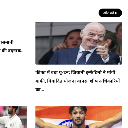
और पढ़ें
➤
न आसमानी
 की दर्दनाक...
फीफा में बड़ा यू-टर्न: जियानी इन्फेंटिनो ने मांगी
माफी, विवादित योजना वापस; शीर्ष अधिकारियों
का...