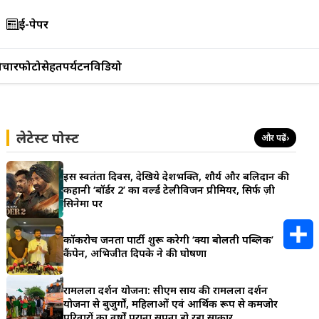
ई-पेपर
िचार
फोटो
सेहत
पर्यटन
विडियो
लेटेस्ट पोस्ट
और पढ़ें
›
इस स्वतंत्रता दिवस, देखिये देशभक्ति, शौर्य और बलिदान की
कहानी ‘बॉर्डर 2’ का वर्ल्ड टेलीविजन प्रीमियर, सिर्फ ज़ी
सिनेमा पर
कॉकरोच जनता पार्टी शुरू करेगी ‘क्या बोलती पब्लिक’
कैंपेन, अभिजीत दिपके ने की घोषणा
S
रामलला दर्शन योजना: सीएम साय की रामलला दर्शन
h
योजना से बुजुर्गों, महिलाओं एवं आर्थिक रूप से कमजोर
परिवारों का वर्षों पुराना सपना हो रहा साकार