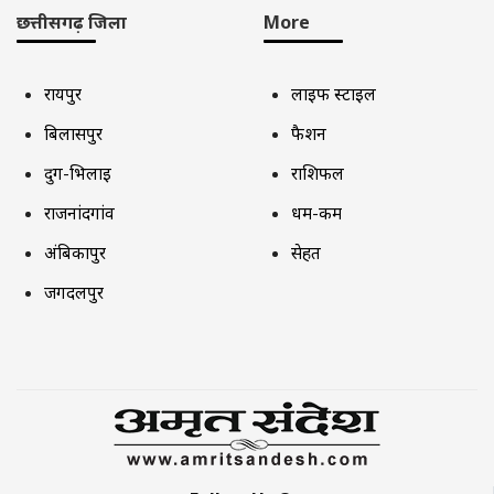
छत्तीसगढ़ जिला
More
रायपुर
लाइफ स्टाइल
बिलासपुर
फैशन
दुर्ग-भिलाई
राशिफल
राजनांदगांव
धर्म-कर्म
अंबिकापुर
सेहत
जगदलपुर