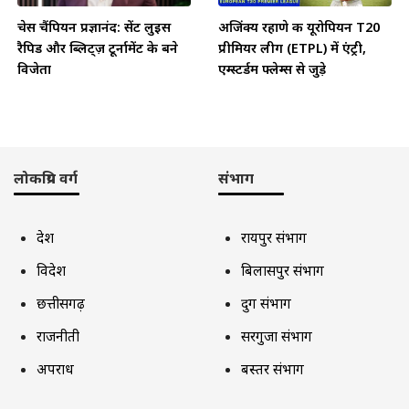
चेस चैंपियन प्रज्ञानंद: सेंट लुइस
अजिंक्य रहाणे की यूरोपियन T20
रैपिड और ब्लिट्ज़ टूर्नामेंट के बने
प्रीमियर लीग (ETPL) में एंट्री,
विजेता
एम्स्टर्डम फ्लेम्स से जुड़े
लोकप्रिय वर्ग
संभाग
देश
रायपुर संभाग
विदेश
बिलासपुर संभाग
छत्तीसगढ़
दुर्ग संभाग
राजनीती
सरगुजा संभाग
अपराध
बस्तर संभाग