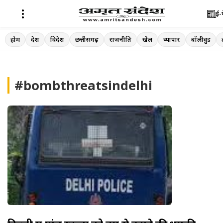
ई-
Skip
होम
देश
विदेश
छत्तीसगढ़
राजनीति
खेल
व्यापार
बॉलीवुड
to
content
#bombthreatsindelhi