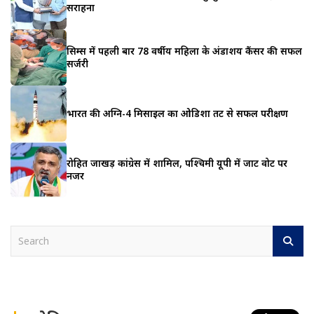
सराहना
सिम्स में पहली बार 78 वर्षीय महिला के अंडाशय कैंसर की सफल
सर्जरी
भारत की अग्नि-4 मिसाइल का ओडिशा तट से सफल परीक्षण
रोहित जाखड़ कांग्रेस में शामिल, पश्चिमी यूपी में जाट वोट पर
नजर
S
e
a
r
c
h