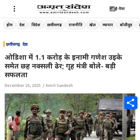
ई-पेपर
Skip
होम
देश
विदेश
छत्तीसगढ़
राजनीति
खेल
व्यापार
बॉलीवुड
to
content
छत्तीसगढ़
देश
ओडिशा में 1.1 करोड़ के इनामी गणेश उइके
समेत छह नक्सली ढेर; गृह मंत्री बोले- बड़ी
सफलता
December 25, 2025
Amrit Sandesh
S
h