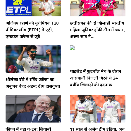
अजिंक्य रहाणे की यूरोपियन T20
छत्तीसगढ़ की दो खिलाड़ी भारतीय
प्रीमियर लीग (ETPL) में एंट्री,
महिला जूनियर हॉकी टीम में चयन ,
एम्स्टर्डम फ्लेम्स से जुड़े
अरुण साव ने...
थाईलैंड में फुटबॉल मैच के दौरान
आसमानी बिजली गिरने से 24
श्रीलंका दौरे में रविंद्र जडेजा का
वर्षीय ख़िलाड़ी की दर्दनाक...
अनुभव बेहद अहम: दीप दासगुप्ता
फीफा में बड़ा यू-टर्न: जियानी
11 साल से अजेय टीम इंडिया, अब