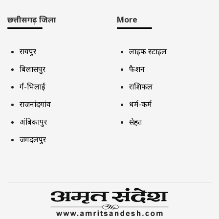
छत्तीसगढ़ जिला
More
रायपुर
लाइफ स्टाइल
बिलासपुर
फैशन
दुर्ग-भिलाई
राशिफल
राजनांदगांव
धर्म-कर्म
अंबिकापुर
सेहत
जगदलपुर