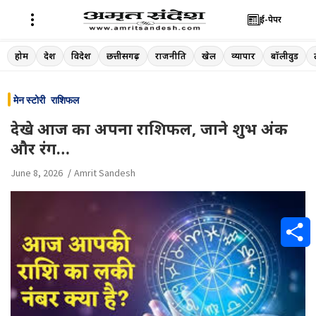
ई-पेपर
Skip
होम
देश
विदेश
छत्तीसगढ़
राजनीति
खेल
व्यापार
बॉलीवुड
to
content
मेन स्टोरी
राशिफल
देखे आज का अपना राशिफल, जाने शुभ अंक
और रंग…
June 8, 2026
Amrit Sandesh
S
h