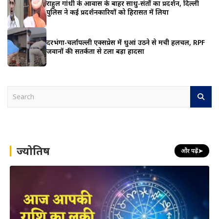
राहुल गांधी के आवास के बाहर साधु-संतों का प्रदर्शन, दिल्ली
पुलिस ने कई प्रदर्शनकारियों को हिरासत में लिया
दरभंगा-चर्लापल्ली एक्सप्रेस में धुआं उठने से मची हलचल, RPF
जवानों की सतर्कता से टला बड़ा हादसा
S
e
a
r
c
h
ज्योतिष
और पढ़ें
➤