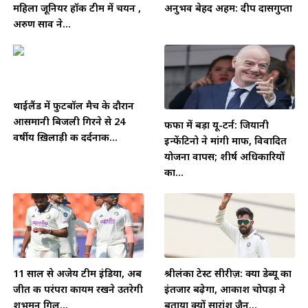
महिला जूनियर हॉकी टीम में चयन ,
अनुभव बेहद अहम: दीप दासगुप्ता
अरुण साव ने...
थाईलैंड में फुटबॉल मैच के दौरान
आसमानी बिजली गिरने से 24
फीफा में बड़ा यू-टर्न: जियानी
वर्षीय ख़िलाड़ी की दर्दनाक...
इन्फेंटिनो ने मांगी माफी, विवादित
योजना वापस; शीर्ष अधिकारियों
का...
11 साल से अजेय टीम इंडिया, अब
श्रीलंका टेस्ट सीरीज़: क्या डेब्यू का
जीत की परंपरा कायम रखने उतरेगी
इंतजार बढ़ेगा, आकाश चोपड़ा ने
शुभमन गिल...
बताया क्यों सारांश जैन...