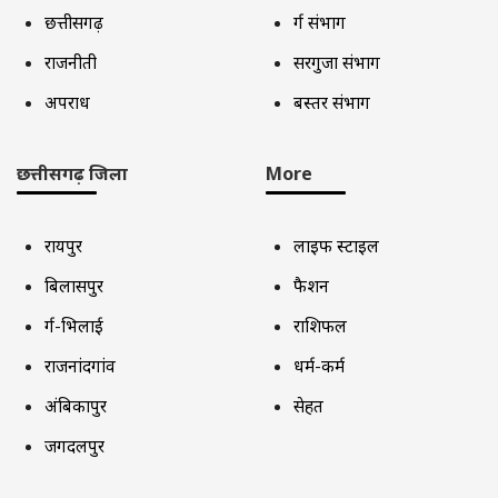
छत्तीसगढ़
दुर्ग संभाग
राजनीती
सरगुजा संभाग
अपराध
बस्तर संभाग
छत्तीसगढ़ जिला
More
रायपुर
लाइफ स्टाइल
बिलासपुर
फैशन
दुर्ग-भिलाई
राशिफल
राजनांदगांव
धर्म-कर्म
अंबिकापुर
सेहत
जगदलपुर