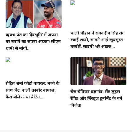
चार्ली चौहान ने रामनदीप सिंह संग
ऋषभ पंत का ‘देवभूमि’ में अपना
रचाई शादी, सामने आईं खूबसूरत
घर बनाने का सपना अटका! सीएम
तस्वीरें; सादगी भरे अंदाज...
धामी से मांगी...
रोहित शर्मा फोटो वायरल: बच्चे के
साथ ‘बैट’ वाली तस्वीर वायरल,
चेस चैंपियन प्रज्ञानंद: सेंट लुइस
फैंस बोले- नया बैटिंग...
रैपिड और ब्लिट्ज़ टूर्नामेंट के बने
विजेता