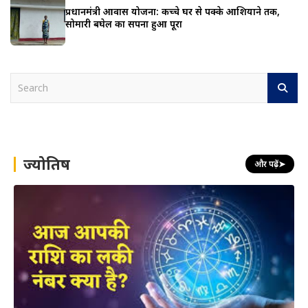
प्रधानमंत्री आवास योजना: कच्चे घर से पक्के आशियाने तक,
सोमारी बघेल का सपना हुआ पूरा
S
e
a
r
c
h
ज्योतिष
और पढ़ें
➤