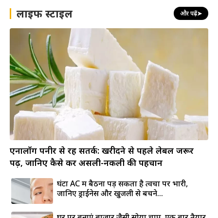
लाइफ स्टाइल
और पढ़ें
➤
एनालॉग पनीर से रहें सतर्क: खरीदने से पहले लेबल जरूर
पढ़ें, जानिए कैसे करें असली-नकली की पहचान
घंटों AC में बैठना पड़ सकता है त्वचा पर भारी,
जानिए ड्राईनेस और खुजली से बचने...
घर पर बनाएं बाजार जैसी सोया चाप, एक बार तैयार