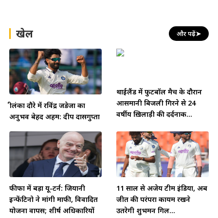
खेल
और पढ़ें
➤
थाईलैंड में फुटबॉल मैच के दौरान
आसमानी बिजली गिरने से 24
श्रीलंका दौरे में रविंद्र जडेजा का
वर्षीय ख़िलाड़ी की दर्दनाक...
अनुभव बेहद अहम: दीप दासगुप्ता
फीफा में बड़ा यू-टर्न: जियानी
11 साल से अजेय टीम इंडिया, अब
इन्फेंटिनो ने मांगी माफी, विवादित
जीत की परंपरा कायम रखने
योजना वापस; शीर्ष अधिकारियों
उतरेगी शुभमन गिल...