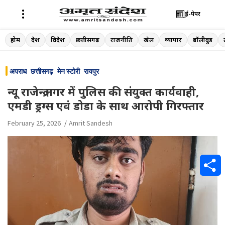
ई-पेपर
Skip
होम
देश
विदेश
छत्तीसगढ़
राजनीति
खेल
व्यापार
बॉलीवुड
to
content
अपराध
छत्तीसगढ़
मेन स्टोरी
रायपुर
न्यू राजेन्द्र नगर में पुलिस की संयुक्त कार्यवाही,
एमडी ड्रग्स एवं डोडा के साथ आरोपी गिरफ्तार
February 25, 2026
Amrit Sandesh
S
h