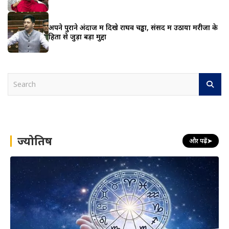
अपने पुराने अंदाज में दिखे राघव चड्ढा, संसद में उठाया मरीजों के
हितों से जुड़ा बड़ा मुद्दा
S
e
a
r
c
h
ज्योतिष
और पढ़ें
➤