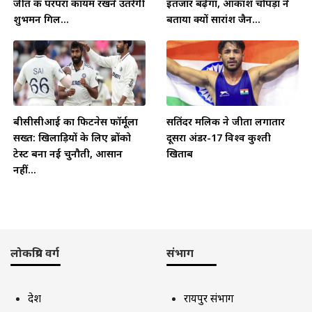
जीत की परंपरा कायम रखने उतरेगी
इंतजार बढ़ेगा, आकाश चोपड़ा ने
शुभमन गिल...
बताया क्यों सारांश जैन...
बीसीसीआई का फिटनेस फॉर्मूला
सतिंदर मलिक ने जीता लगातार
सख्त: खिलाड़ियों के लिए ब्रोंको
दूसरा अंडर-17 विश्व कुश्ती
टेस्ट बना नई चुनौती, आसान
खिताब
नहीं...
लोकप्रिय वर्ग
संभाग
देश
रायपुर संभाग