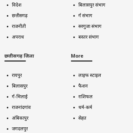
विदेश
बिलासपुर संभाग
छत्तीसगढ़
दुर्ग संभाग
राजनीती
सरगुजा संभाग
अपराध
बस्तर संभाग
छत्तीसगढ़ जिला
More
रायपुर
लाइफ स्टाइल
बिलासपुर
फैशन
दुर्ग-भिलाई
राशिफल
राजनांदगांव
धर्म-कर्म
अंबिकापुर
सेहत
जगदलपुर