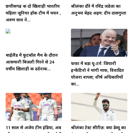
छत्तीसगढ़ की दो खिलाड़ी भारतीय
श्रीलंका दौरे में रविंद्र जडेजा का
महिला जूनियर हॉकी टीम में चयन ,
अनुभव बेहद अहम: दीप दासगुप्ता
अरुण साव ने...
थाईलैंड में फुटबॉल मैच के दौरान
आसमानी बिजली गिरने से 24
फीफा में बड़ा यू-टर्न: जियानी
वर्षीय ख़िलाड़ी की दर्दनाक...
इन्फेंटिनो ने मांगी माफी, विवादित
योजना वापस; शीर्ष अधिकारियों
का...
11 साल से अजेय टीम इंडिया, अब
श्रीलंका टेस्ट सीरीज़: क्या डेब्यू का