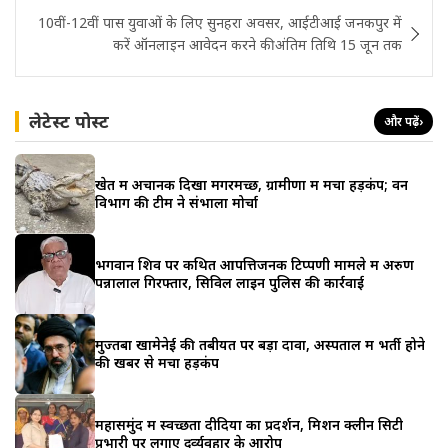
10वीं-12वीं पास युवाओं के लिए सुनहरा अवसर, आईटीआई जनकपुर में
करें ऑनलाइन आवेदन करने की अंतिम तिथि 15 जून तक
लेटेस्ट पोस्ट
और पढ़ें
›
खेत में अचानक दिखा मगरमच्छ, ग्रामीणों में मचा हड़कंप; वन
विभाग की टीम ने संभाला मोर्चा
भगवान शिव पर कथित आपत्तिजनक टिप्पणी मामले में अरुण
पन्नालाल गिरफ्तार, सिविल लाइन पुलिस की कार्रवाई
मुज्तबा खामेनेई की तबीयत पर बड़ा दावा, अस्पताल में भर्ती होने
की खबर से मचा हड़कंप
महासमुंद में स्वच्छता दीदियों का प्रदर्शन, मिशन क्लीन सिटी
प्रभारी पर लगाए दुर्व्यवहार के आरोप