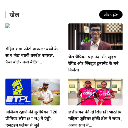
खेल
और पढ़ें
➤
रोहित शर्मा फोटो वायरल: बच्चे के
साथ ‘बैट’ वाली तस्वीर वायरल,
चेस चैंपियन प्रज्ञानंद: सेंट लुइस
फैंस बोले- नया बैटिंग...
रैपिड और ब्लिट्ज़ टूर्नामेंट के बने
विजेता
अजिंक्य रहाणे की यूरोपियन T20
छत्तीसगढ़ की दो खिलाड़ी भारतीय
प्रीमियर लीग (ETPL) में एंट्री,
महिला जूनियर हॉकी टीम में चयन ,
एम्स्टर्डम फ्लेम्स से जुड़े
अरुण साव ने...