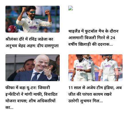
थाईलैंड में फुटबॉल मैच के दौरान
आसमानी बिजली गिरने से 24
श्रीलंका दौरे में रविंद्र जडेजा का
वर्षीय ख़िलाड़ी की दर्दनाक...
अनुभव बेहद अहम: दीप दासगुप्ता
फीफा में बड़ा यू-टर्न: जियानी
11 साल से अजेय टीम इंडिया, अब
इन्फेंटिनो ने मांगी माफी, विवादित
जीत की परंपरा कायम रखने
योजना वापस; शीर्ष अधिकारियों
उतरेगी शुभमन गिल...
का...