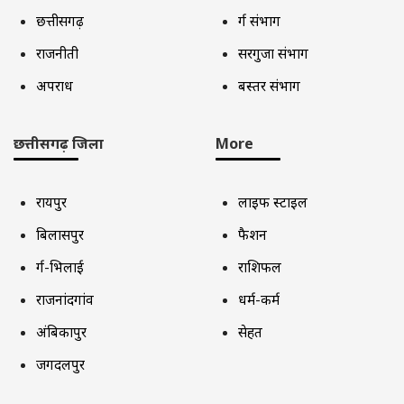
छत्तीसगढ़
दुर्ग संभाग
राजनीती
सरगुजा संभाग
अपराध
बस्तर संभाग
छत्तीसगढ़ जिला
More
रायपुर
लाइफ स्टाइल
बिलासपुर
फैशन
दुर्ग-भिलाई
राशिफल
राजनांदगांव
धर्म-कर्म
अंबिकापुर
सेहत
जगदलपुर