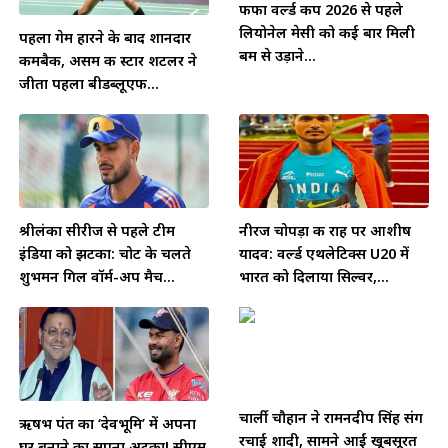
फीफा वर्ल्ड कप 2026 से पहले
लियोनेल मेसी को कई बार मिली
पहला गेम हारने के बाद शानदार
बम से उड़ाने...
कमबैक, असम की स्टार शटलर ने
जीता पहला बीडब्लूएफ...
श्रीलंका सीरीज से पहले टीम
नीरज चोपड़ा की राह पर आशीष
इंडिया को झटका: चोट के चलते
यादव: वर्ल्ड एथलेटिक्स U20 में
शुभमन गिल वॉर्म-अप मैच...
भारत को दिलाया सिल्वर,...
चार्ली चौहान ने रामनदीप सिंह संग
ऋषभ पंत का ‘देवभूमि’ में अपना
रचाई शादी, सामने आईं खूबसूरत
घर बनाने का सपना अटका! सीएम