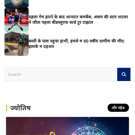
पहला गेम हारने के बाद शानदार कमबैक, असम की स्टार शटलर
ने जीता पहला बीडब्लूएफ वर्ल्ड टूर टाइटल
बस्ती के पास पहुंचा हाथी, हमले में 60 वर्षीय ग्रामीण की मौत;
इलाके में दहशत
S
e
a
r
c
h
ज्योतिष
और पढ़ें
➤