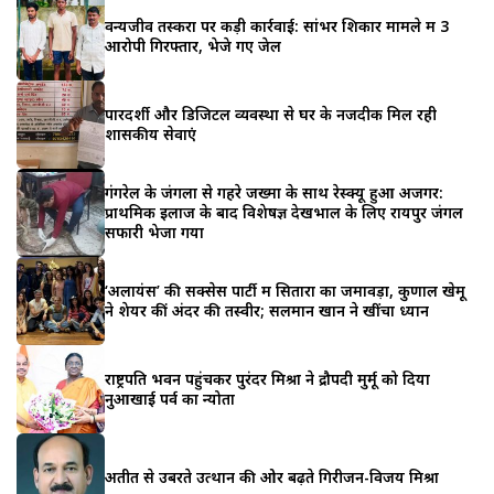
वन्यजीव तस्करों पर कड़ी कार्रवाई: सांभर शिकार मामले में 3
आरोपी गिरफ्तार, भेजे गए जेल
पारदर्शी और डिजिटल व्यवस्था से घर के नजदीक मिल रही
शासकीय सेवाएं
गंगरेल के जंगलों से गहरे जख्मों के साथ रेस्क्यू हुआ अजगर:
प्राथमिक इलाज के बाद विशेषज्ञ देखभाल के लिए रायपुर जंगल
सफारी भेजा गया
‘अलायंस’ की सक्सेस पार्टी में सितारों का जमावड़ा, कुणाल खेमू
ने शेयर कीं अंदर की तस्वीरें; सलमान खान ने खींचा ध्यान
राष्ट्रपति भवन पहुंचकर पुरंदर मिश्रा ने द्रौपदी मुर्मू को दिया
नुआखाई पर्व का न्योता
अतीत से उबरते उत्थान की ओर बढ़ते गिरीजन-विजय मिश्रा