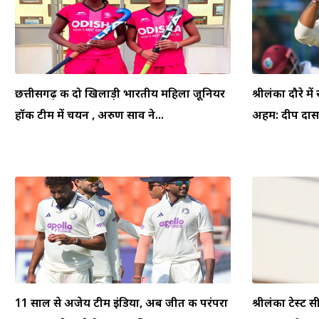
छत्तीसगढ़ की दो खिलाड़ी भारतीय महिला जूनियर
श्रीलंका दौरे म
हॉकी टीम में चयन , अरुण साव ने...
अहम: दीप दासग
11 साल से अजेय टीम इंडिया, अब जीत की परंपरा
श्रीलंका टेस्ट स