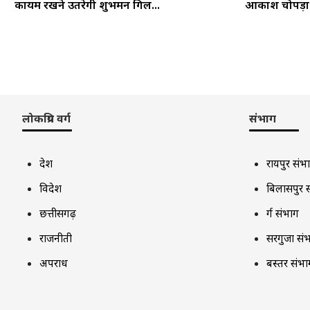
कायम रखने उतरेगी शुभमन गिल...
आकाश चोपड़ा ने
लोकप्रिय वर्ग
संभाग
देश
रायपुर संभ
विदेश
बिलासपुर 
छत्तीसगढ़
दुर्ग संभाग
राजनीती
सरगुजा सं
अपराध
बस्तर संभा