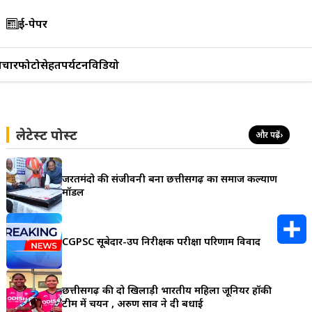
ई-पेपर
िचार
फोटो
सेहत
पर्यटन
विडियो
लेटेस्ट पोस्ट
और पढ़ें
›
जरूरतमंदो की संजीवनी बना छत्तीसगढ़ का समाज कल्याण
मॉडल
CGPSC सूबेदार-उप निरीक्षक परीक्षा परिणाम विवाद
S
h
छत्तीसगढ़ की दो खिलाड़ी भारतीय महिला जूनियर हॉकी
टीम में चयन , अरुण साव ने दी बधाई