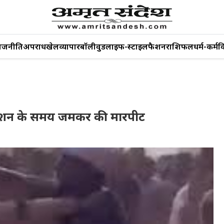
ाजनीति
अपराध
खेल
व्यापार
बॉलीवुड
लाइफ-स्टाइल
फैशन
राशिफल
धर्म-कर्म
व
िब्रेशन के समय जमकर की मारपीट