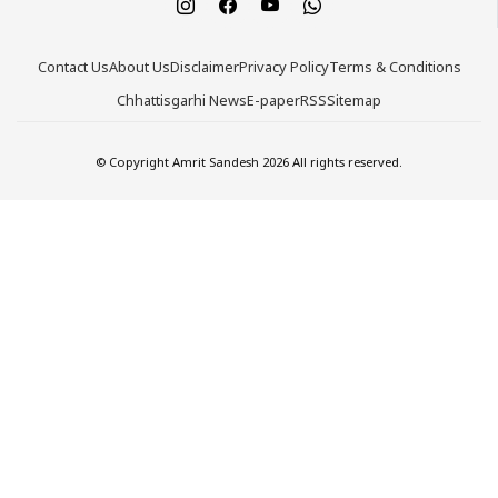
Contact Us
About Us
Disclaimer
Privacy Policy
Terms & Conditions
Chhattisgarhi News
E-paper
RSS
Sitemap
© Copyright Amrit Sandesh 2026 All rights reserved.