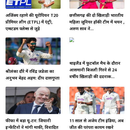
अजिंक्य रहाणे की यूरोपियन T20
छत्तीसगढ़ की दो खिलाड़ी भारतीय
प्रीमियर लीग (ETPL) में एंट्री,
महिला जूनियर हॉकी टीम में चयन ,
एम्स्टर्डम फ्लेम्स से जुड़े
अरुण साव ने...
थाईलैंड में फुटबॉल मैच के दौरान
आसमानी बिजली गिरने से 24
श्रीलंका दौरे में रविंद्र जडेजा का
वर्षीय ख़िलाड़ी की दर्दनाक...
अनुभव बेहद अहम: दीप दासगुप्ता
फीफा में बड़ा यू-टर्न: जियानी
11 साल से अजेय टीम इंडिया, अब
इन्फेंटिनो ने मांगी माफी, विवादित
जीत की परंपरा कायम रखने