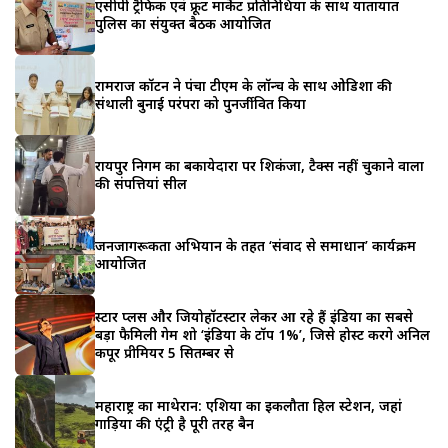
एसीपी ट्रैफिक एवं फ्रूट मार्केट प्रतिनिधियों के साथ यातायात
पुलिस का संयुक्त बैठक आयोजित
रामराज कॉटन ने पंचा टीएम के लॉन्च के साथ ओडिशा की
संथाली बुनाई परंपरा को पुनर्जीवित किया
रायपुर निगम का बकायेदारों पर शिकंजा, टैक्स नहीं चुकाने वालों
की संपत्तियां सील
जनजागरूकता अभियान के तहत ‘संवाद से समाधान’ कार्यक्रम
आयोजित
स्टार प्लस और जियोहॉटस्टार लेकर आ रहे हैं इंडिया का सबसे
बड़ा फैमिली गेम शो ‘इंडिया के टॉप 1%’, जिसे होस्ट करेंगे अनिल
कपूर प्रीमियर 5 सितम्बर से
महाराष्ट्र का माथेरान: एशिया का इकलौता हिल स्टेशन, जहां
गाड़ियों की एंट्री है पूरी तरह बैन