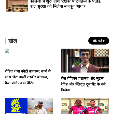
कॉलेजों में शुरू होगी ‘रक्षक’ पाठ्यक्रम की पढ़ाई,
बाल सुरक्षा को मिलेगा मजबूत आधार
खेल
और पढ़ें
➤
रोहित शर्मा फोटो वायरल: बच्चे के
साथ ‘बैट’ वाली तस्वीर वायरल,
चेस चैंपियन प्रज्ञानंद: सेंट लुइस
फैंस बोले- नया बैटिंग...
रैपिड और ब्लिट्ज़ टूर्नामेंट के बने
विजेता