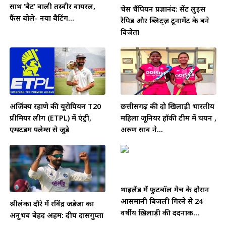
साथ ‘बैट’ वाली तस्वीर वायरल,
चेस चैंपियन प्रज्ञानंद: सेंट लुइस
फैंस बोले- नया बैटिंग...
रैपिड और ब्लिट्ज़ टूर्नामेंट के बने
विजेता
अजिंक्य रहाणे की यूरोपियन T20
छत्तीसगढ़ की दो खिलाड़ी भारतीय
प्रीमियर लीग (ETPL) में एंट्री,
महिला जूनियर हॉकी टीम में चयन ,
एम्स्टर्डम फ्लेम्स से जुड़े
अरुण साव ने...
थाईलैंड में फुटबॉल मैच के दौरान
आसमानी बिजली गिरने से 24
श्रीलंका दौरे में रविंद्र जडेजा का
वर्षीय ख़िलाड़ी की दर्दनाक...
अनुभव बेहद अहम: दीप दासगुप्ता