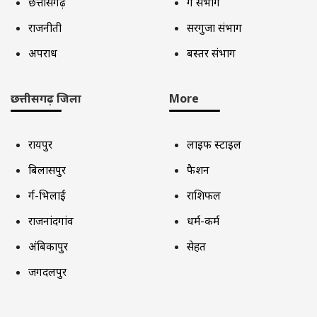
छत्तीसगढ़
दुर्ग संभाग
राजनीती
सरगुजा संभाग
अपराध
बस्तर संभाग
छत्तीसगढ़ जिला
More
रायपुर
लाइफ स्टाइल
बिलासपुर
फैशन
दुर्ग-भिलाई
राशिफल
राजनांदगांव
धर्म-कर्म
अंबिकापुर
सेहत
जगदलपुर