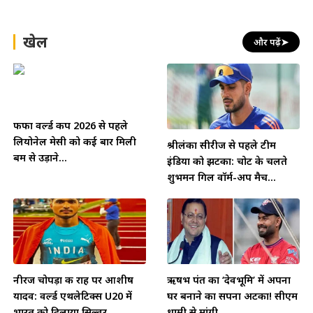
खेल
और पढ़ें
➤
फीफा वर्ल्ड कप 2026 से पहले
लियोनेल मेसी को कई बार मिली
श्रीलंका सीरीज से पहले टीम
बम से उड़ाने...
इंडिया को झटका: चोट के चलते
शुभमन गिल वॉर्म-अप मैच...
नीरज चोपड़ा की राह पर आशीष
ऋषभ पंत का ‘देवभूमि’ में अपना
यादव: वर्ल्ड एथलेटिक्स U20 में
घर बनाने का सपना अटका! सीएम
भारत को दिलाया सिल्वर,...
धामी से मांगी...