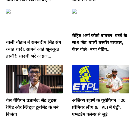
रोहित शर्मा फोटो वायरल: बच्चे के
चार्ली चौहान ने रामनदीप सिंह संग
साथ ‘बैट’ वाली तस्वीर वायरल,
रचाई शादी, सामने आईं खूबसूरत
फैंस बोले- नया बैटिंग...
तस्वीरें; सादगी भरे अंदाज...
चेस चैंपियन प्रज्ञानंद: सेंट लुइस
अजिंक्य रहाणे की यूरोपियन T20
रैपिड और ब्लिट्ज़ टूर्नामेंट के बने
प्रीमियर लीग (ETPL) में एंट्री,
विजेता
एम्स्टर्डम फ्लेम्स से जुड़े