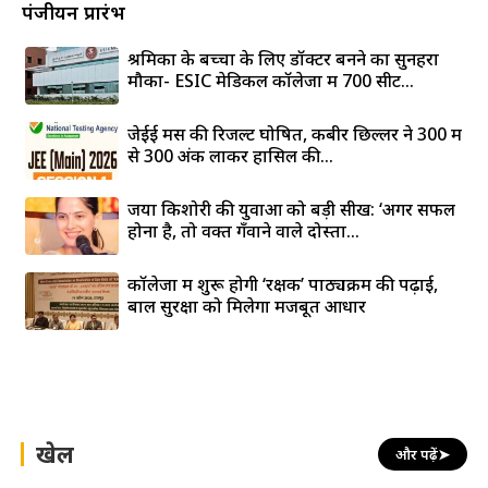
पंजीयन प्रारंभ
श्रमिकों के बच्चों के लिए डॉक्टर बनने का सुनहरा
मौका- ESIC मेडिकल कॉलेजों में 700 सीटें...
जेईई मेंस की रिजल्ट घोषित, कबीर छिल्लर ने 300 में
से 300 अंक लाकर हासिल की...
जया किशोरी की युवाओं को बड़ी सीख: ‘अगर सफल
होना है, तो वक्त गँवाने वाले दोस्तों...
कॉलेजों में शुरू होगी ‘रक्षक’ पाठ्यक्रम की पढ़ाई,
बाल सुरक्षा को मिलेगा मजबूत आधार
खेल
और पढ़ें
➤