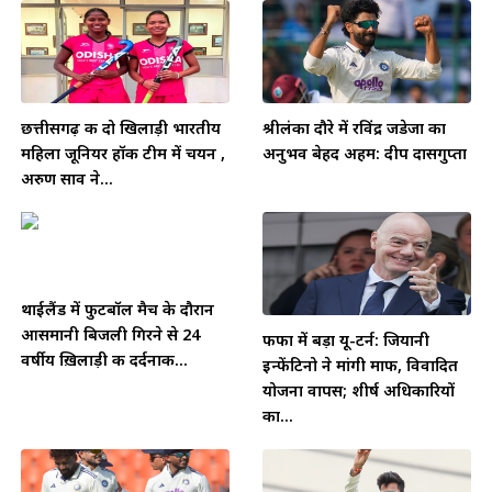
छत्तीसगढ़ की दो खिलाड़ी भारतीय
श्रीलंका दौरे में रविंद्र जडेजा का
महिला जूनियर हॉकी टीम में चयन ,
अनुभव बेहद अहम: दीप दासगुप्ता
अरुण साव ने...
थाईलैंड में फुटबॉल मैच के दौरान
आसमानी बिजली गिरने से 24
फीफा में बड़ा यू-टर्न: जियानी
वर्षीय ख़िलाड़ी की दर्दनाक...
इन्फेंटिनो ने मांगी माफी, विवादित
योजना वापस; शीर्ष अधिकारियों
का...