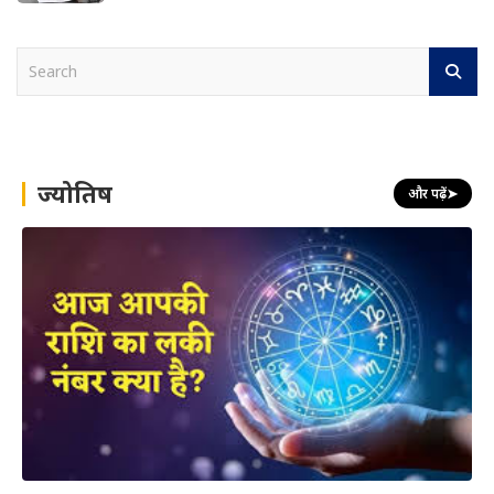
S
e
a
r
c
h
ज्योतिष
और पढ़ें
➤