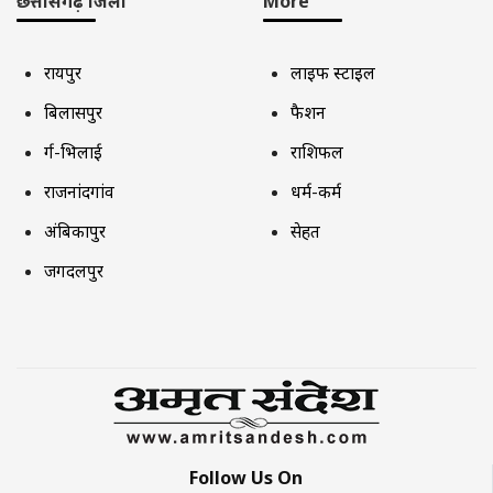
छत्तीसगढ़ जिला
More
रायपुर
लाइफ स्टाइल
बिलासपुर
फैशन
दुर्ग-भिलाई
राशिफल
राजनांदगांव
धर्म-कर्म
अंबिकापुर
सेहत
जगदलपुर
Follow Us On