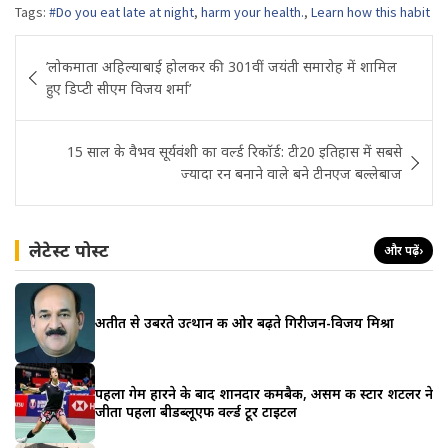
Tags:
#Do you eat late at night
,
harm your health.
,
Learn how this habit
Post
’लोकमाता अहिल्याबाई होलकर की 301वीं जयंती समारोह में शामिल
navigation
हुए डिप्टी सीएम विजय शर्मा’
15 साल के वैभव सूर्यवंशी का वर्ल्ड रिकॉर्ड: टी20 इतिहास में सबसे
ज्यादा रन बनाने वाले बने टीनएज बल्लेबाज
लेटेस्ट पोस्ट
और पढ़ें
›
अतीत से उबरते उत्थान की ओर बढ़ते गिरीजन-विजय मिश्रा
पहला गेम हारने के बाद शानदार कमबैक, असम की स्टार शटलर ने
जीता पहला बीडब्लूएफ वर्ल्ड टूर टाइटल