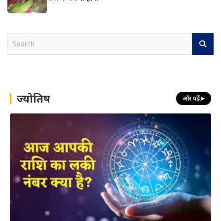
S
e
a
r
c
h
ज्योतिष
और पढ़ें
➤