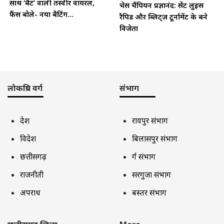
साथ ‘बैट’ वाली तस्वीर वायरल,
चेस चैंपियन प्रज्ञानंद: सेंट लुइस
फैंस बोले- नया बैटिंग...
रैपिड और ब्लिट्ज़ टूर्नामेंट के बने
विजेता
लोकप्रिय वर्ग
संभाग
देश
रायपुर संभाग
विदेश
बिलासपुर संभाग
छत्तीसगढ़
दुर्ग संभाग
राजनीती
सरगुजा संभाग
अपराध
बस्तर संभाग