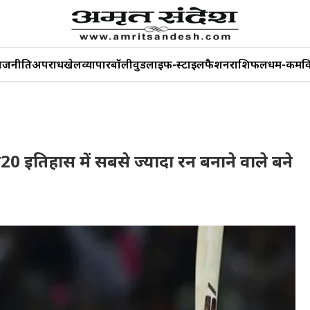
ाजनीति
अपराध
खेल
व्यापार
बॉलीवुड
लाइफ-स्टाइल
फैशन
राशिफल
धर्म-कर्म
व
टी20 इतिहास में सबसे ज्यादा रन बनाने वाले बने