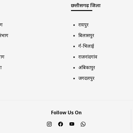
छत्तीसगढ़ जिला
ाग
रायपुर
संभाग
बिलासपुर
दुर्ग-भिलाई
भाग
राजनांदगांव
ग
अंबिकापुर
जगदलपुर
Follow Us On