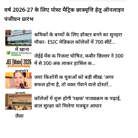
वर्ष 2026-27 के लिए पोस्ट मैट्रिक छात्रवृत्ति हेतु ऑनलाइन
पंजीयन प्रारंभ
लोहे की
श्रमिकों के बच्चों के लिए डॉक्टर बनने का सुनहरा
कड़ाही
मौका- ESIC मेडिकल कॉलेजों में 700 सीटें...
में खाना
जेईई मेंस की रिजल्ट घोषित, कबीर छिल्लर ने 300
चिपकने
में से 300 अंक लाकर हासिल की...
से कैसे
बचाएं?
जया किशोरी की युवाओं को बड़ी सीख: ‘अगर
5 देसी
सफल होना है, तो वक्त गँवाने वाले दोस्तों...
ट्रिक्स से
बनाएं
कॉलेजों में शुरू होगी ‘रक्षक’ पाठ्यक्रम की पढ़ाई,
नॉन-
बाल सुरक्षा को मिलेगा मजबूत आधार
स्टिक
जैसा