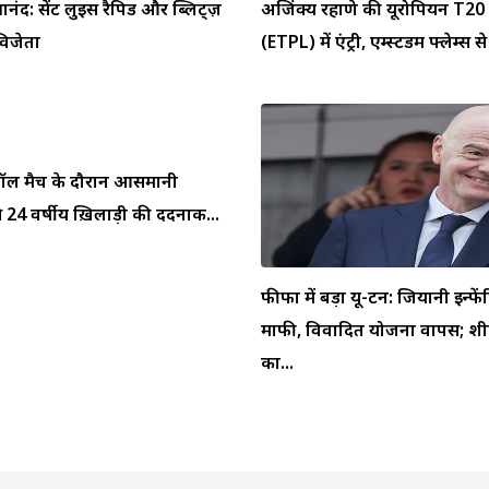
्ञानंद: सेंट लुइस रैपिड और ब्लिट्ज़
अजिंक्य रहाणे की यूरोपियन T20 
 विजेता
(ETPL) में एंट्री, एम्स्टर्डम फ्लेम्स से 
ुटबॉल मैच के दौरान आसमानी
 24 वर्षीय ख़िलाड़ी की दर्दनाक...
फीफा में बड़ा यू-टर्न: जियानी इन्फें
माफी, विवादित योजना वापस; शीर
का...