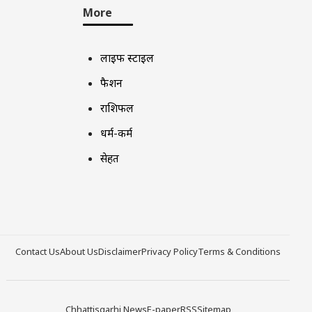
More
लाइफ स्टाइल
फैशन
राशिफल
धर्म-कर्म
सेहत
Contact Us
About Us
Disclaimer
Privacy Policy
Terms & Conditions
Chhattisgarhi News
E-paper
RSS
Sitemap