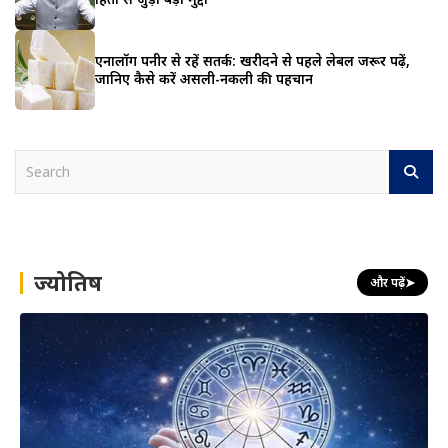
एनालॉग पनीर से रहें सतर्क: खरीदने से पहले लेबल जरूर पढ़ें,
जानिए कैसे करें असली-नकली की पहचान
S
e
a
r
c
h
ज्योतिष
और पढ़ें
➤