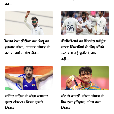
का...
श्रीलंका टेस्ट सीरीज़: क्या डेब्यू का
बीसीसीआई का फिटनेस फॉर्मूला
इंतजार बढ़ेगा, आकाश चोपड़ा ने
सख्त: खिलाड़ियों के लिए ब्रोंको
बताया क्यों सारांश जैन...
टेस्ट बना नई चुनौती, आसान
नहीं...
सतिंदर मलिक ने जीता लगातार
चोट से वापसी: नीरज चोपड़ा ने
दूसरा अंडर-17 विश्व कुश्ती
फिर रचा इतिहास, जीता नया
खिताब
खिताब