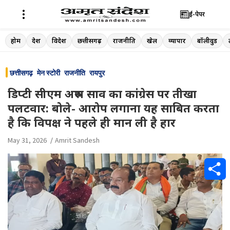
ई-पेपर
Skip
होम
देश
विदेश
छत्तीसगढ़
राजनीति
खेल
व्यापार
बॉलीवुड
to
content
छत्तीसगढ़
मेन स्टोरी
राजनीति
रायपुर
डिप्टी सीएम अरुण साव का कांग्रेस पर तीखा
पलटवार: बोले- आरोप लगाना यह साबित करता
है कि विपक्ष ने पहले ही मान ली है हार
May 31, 2026
Amrit Sandesh
S
h