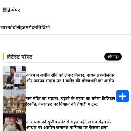
ई-पेपर
िचार
फोटो
सेहत
पर्यटन
विडियो
लेटेस्ट पोस्ट
और पढ़ें
›
आरंग में जमीन सौदे को लेकर विवाद, नायब तहसीलदार
और जनपद सदस्य पर 1 करोड़ की धोखाधड़ी का आरोप
राम मंदिर का चढ़ावा: चढ़ावे के गहनों का बनेगा डिजिटल
रिकॉर्ड, वेबसाइट पर दिखाने की तैयारी में ट्रस्ट
S
h
आसाराम को सुप्रीम कोर्ट से राहत नहीं, खराब सेहत के
आधार पर अंतरिम जमानत याचिका पर फैसला टला