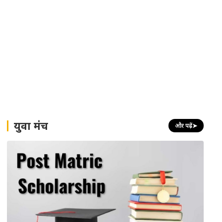
युवा मंच
और पढ़ें
➤