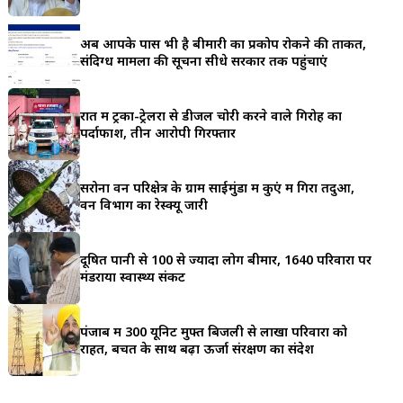
a
अब आपके पास भी है बीमारी का प्रकोप रोकने की ताकत,
r
संदिग्ध मामलों की सूचना सीधे सरकार तक पहुंचाएं
e
रात में ट्रकों-ट्रेलरों से डीजल चोरी करने वाले गिरोह का
पर्दाफाश, तीन आरोपी गिरफ्तार
सरोना वन परिक्षेत्र के ग्राम साईमुंडा में कुएं में गिरा तेंदुआ,
वन विभाग का रेस्क्यू जारी
दूषित पानी से 100 से ज्यादा लोग बीमार, 1640 परिवारों पर
मंडराया स्वास्थ्य संकट
पंजाब में 300 यूनिट मुफ्त बिजली से लाखों परिवारों को
राहत, बचत के साथ बढ़ा ऊर्जा संरक्षण का संदेश