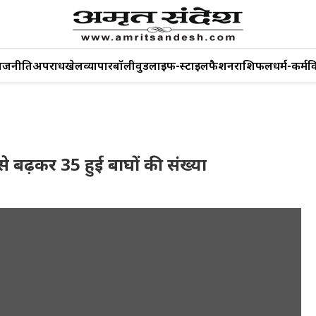
ाजनीति
अपराध
खेल
व्यापार
बॉलीवुड
लाइफ-स्टाइल
फैशन
राशिफल
धर्म-कर्म
व
17 से बढ़कर 35 हुई बाघों की संख्या