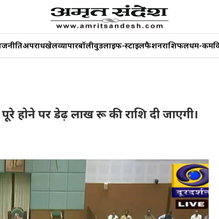
ाजनीति
अपराध
खेल
व्यापार
बॉलीवुड
लाइफ-स्टाइल
फैशन
राशिफल
धर्म-कर्म
व
पूरे होने पर डेढ़ लाख रू की राशि दी जाएगी।