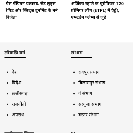
चेस चैंपियन प्रज्ञानंद: सेंट लुइस
अजिंक्य रहाणे की यूरोपियन T20
रैपिड और ब्लिट्ज़ टूर्नामेंट के बने
प्रीमियर लीग (ETPL) में एंट्री,
विजेता
एम्स्टर्डम फ्लेम्स से जुड़े
लोकप्रिय वर्ग
संभाग
देश
रायपुर संभाग
विदेश
बिलासपुर संभाग
छत्तीसगढ़
दुर्ग संभाग
राजनीती
सरगुजा संभाग
अपराध
बस्तर संभाग