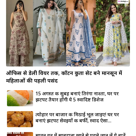
ऑफिस से डेली वियर तक, कॉटन कुर्ता सेट बने मानसून में
महिलाओं की पहली पसंद
15 अगस्त की सुबह बनाएं तिरंगा नाश्ता, घर पर
झटपट तैयार होंगी ये 5 स्वादिष्ट डिशेज
त्योहार पर बाजार की मिठाई भूल जाइए! घर पर
बनाएं झटपट सेवइयों की बर्फी, स्वाद ऐसा...
सावन व्रत में साबुदाना खाने से पहले जान लें ये बातें,