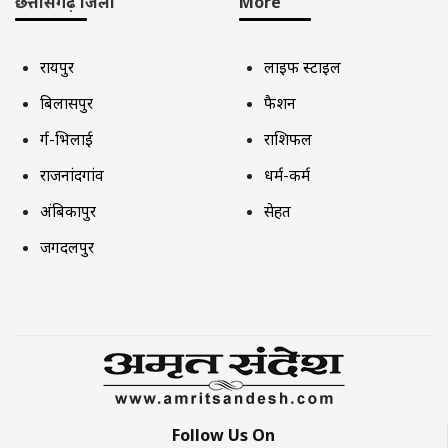
छत्तीसगढ़ जिला
More
रायपुर
लाइफ स्टाइल
बिलासपुर
फैशन
दुर्ग-भिलाई
राशिफल
राजनांदगांव
धर्म-कर्म
अंबिकापुर
सेहत
जगदलपुर
Follow Us On