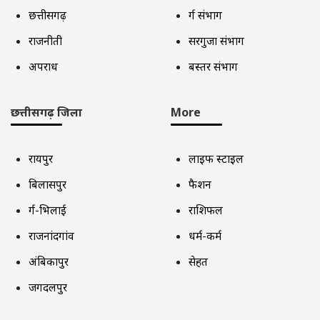
छत्तीसगढ़
दुर्ग संभाग
राजनीती
सरगुजा संभाग
अपराध
बस्तर संभाग
छत्तीसगढ़ जिला
More
रायपुर
लाइफ स्टाइल
बिलासपुर
फैशन
दुर्ग-भिलाई
राशिफल
राजनांदगांव
धर्म-कर्म
अंबिकापुर
सेहत
जगदलपुर