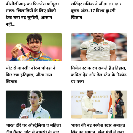
बीसीसीआई का फिटनेस फॉर्मूला
सतिंदर मलिक ने जीता लगातार
सख्त: खिलाड़ियों के लिए ब्रोंको
दूसरा अंडर-17 विश्व कुश्ती
टेस्ट बना नई चुनौती, आसान
खिताब
नहीं...
चोट से वापसी: नीरज चोपड़ा ने
मिचेल स्टार्क रच सकते हैं इतिहास,
फिर रचा इतिहास, जीता नया
कपिल देव और डेल स्टेन के रिकॉर्ड
खिताब
पर नजर
भारत दौरे पर ऑस्ट्रेलिया ए महिला
भारत की नई स्क्वैश स्टार अनाहत
टीम तैयार, चोट से वापसी के बाद
सिंह का सम्मान, खेल मंत्री ने युवा