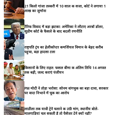
21 किलो गांजा तस्करी में 10 साल की सजा, कोर्ट ने लगाया 1
लाख का जुर्माना
टैरिफ विवाद में बड़ा झटका: अमेरिका ने लौटाए अरबों डॉलर,
सुप्रीम कोर्ट के फैसले के बाद बदली रणनीति
राष्ट्रपति ट्रंप का हेलीकॉप्टर कमर्शियल विमान के बेहद करीब
पहुंचा, बड़ा हादसा टला
किसानों के लिए राहत: फसल बीमा की अंतिम तिथि 14 अगस्त
तक बढ़ी, जल्द कराएं पंजीयन
PM मोदी ने तोड़ा भरोसा: सोनम वांगचुक का बड़ा दावा, सरकार
पर वादा निभाने में चूक का आरोप
लाडीला तक यात्री ट्रेनें चलाने की उठी मांग, स्थानीय बोले-
मालगाड़ियां चल सकती हैं तो पैसेंजर ट्रेनें क्यों नहीं?